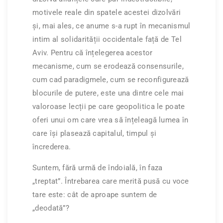
motivele reale din spatele acestei dizolvări
și, mai ales, ce anume s-a rupt în mecanismul
intim al solidarității occidentale față de Tel
Aviv. Pentru că înțelegerea acestor
mecanisme, cum se erodează consensurile,
cum cad paradigmele, cum se reconfigurează
blocurile de putere, este una dintre cele mai
valoroase lecții pe care geopolitica le poate
oferi unui om care vrea să înțeleagă lumea în
care își plasează capitalul, timpul și
încrederea.
Suntem, fără urmă de îndoială, în faza
„treptat”. Întrebarea care merită pusă cu voce
tare este: cât de aproape suntem de
„deodată”?