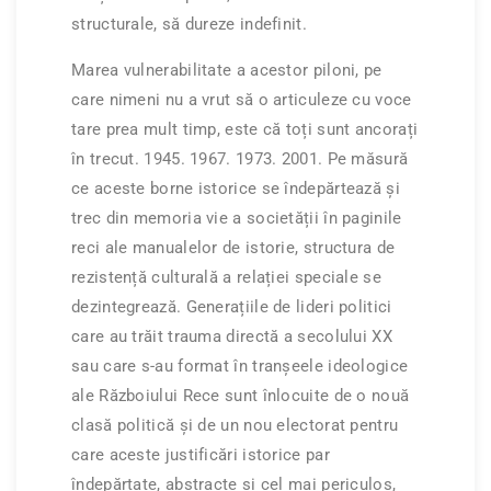
structurale, să dureze indefinit.
Marea vulnerabilitate a acestor piloni, pe
care nimeni nu a vrut să o articuleze cu voce
tare prea mult timp, este că toți sunt ancorați
în trecut. 1945. 1967. 1973. 2001. Pe măsură
ce aceste borne istorice se îndepărtează și
trec din memoria vie a societății în paginile
reci ale manualelor de istorie, structura de
rezistență culturală a relației speciale se
dezintegrează. Generațiile de lideri politici
care au trăit trauma directă a secolului XX
sau care s-au format în tranșeele ideologice
ale Războiului Rece sunt înlocuite de o nouă
clasă politică și de un nou electorat pentru
care aceste justificări istorice par
îndepărtate, abstracte și cel mai periculos,