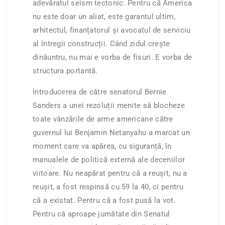
adevăratul seism tectonic. Pentru că America
nu este doar un aliat, este garantul ultim,
arhitectul, finanțatorul și avocatul de serviciu
al întregii construcții. Când zidul crește
dinăuntru, nu mai e vorba de fisuri. E vorba de
structura portantă.
Introducerea de către senatorul Bernie
Sanders a unei rezoluții menite să blocheze
toate vânzările de arme americane către
guvernul lui Benjamin Netanyahu a marcat un
moment care va apărea, cu siguranță, în
manualele de politică externă ale deceniilor
viitoare. Nu neapărat pentru că a reușit, nu a
reușit, a fost respinsă cu 59 la 40, ci pentru
că a existat. Pentru că a fost pusă la vot.
Pentru că aproape jumătate din Senatul