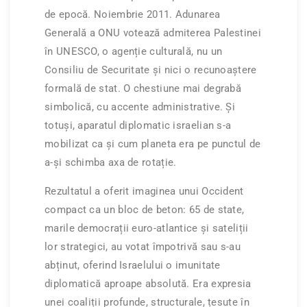
de epocă. Noiembrie 2011. Adunarea
Generală a ONU votează admiterea Palestinei
în UNESCO, o agenție culturală, nu un
Consiliu de Securitate și nici o recunoaștere
formală de stat. O chestiune mai degrabă
simbolică, cu accente administrative. Și
totuși, aparatul diplomatic israelian s-a
mobilizat ca și cum planeta era pe punctul de
a-și schimba axa de rotație.
Rezultatul a oferit imaginea unui Occident
compact ca un bloc de beton: 65 de state,
marile democrații euro-atlantice și sateliții
lor strategici, au votat împotrivă sau s-au
abținut, oferind Israelului o imunitate
diplomatică aproape absolută. Era expresia
unei coaliții profunde, structurale, țesute în