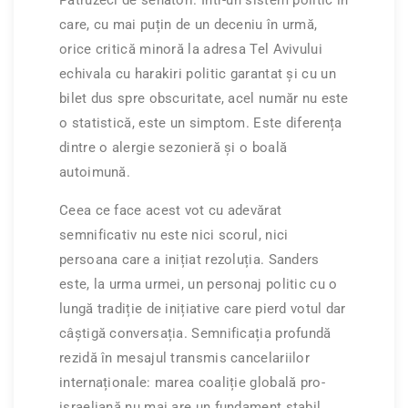
Patruzeci de senatori. Într-un sistem politic în
care, cu mai puțin de un deceniu în urmă,
orice critică minoră la adresa Tel Avivului
echivala cu harakiri politic garantat și cu un
bilet dus spre obscuritate, acel număr nu este
o statistică, este un simptom. Este diferența
dintre o alergie sezonieră și o boală
autoimună.
Ceea ce face acest vot cu adevărat
semnificativ nu este nici scorul, nici
persoana care a inițiat rezoluția. Sanders
este, la urma urmei, un personaj politic cu o
lungă tradiție de inițiative care pierd votul dar
câștigă conversația. Semnificația profundă
rezidă în mesajul transmis cancelariilor
internaționale: marea coaliție globală pro-
israeliană nu mai are un fundament stabil