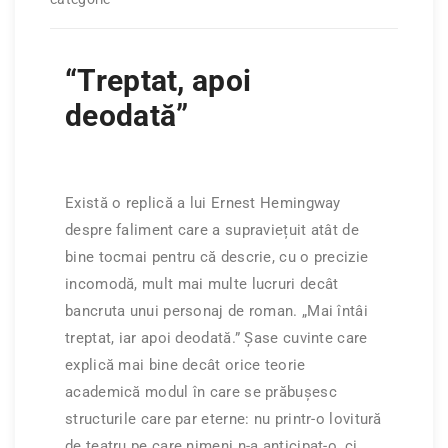
“Treptat, apoi
deodată”
Există o replică a lui Ernest Hemingway
despre faliment care a supraviețuit atât de
bine tocmai pentru că descrie, cu o precizie
incomodă, mult mai multe lucruri decât
bancruta unui personaj de roman. „Mai întâi
treptat, iar apoi deodată.” Șase cuvinte care
explică mai bine decât orice teorie
academică modul în care se prăbușesc
structurile care par eterne: nu printr-o lovitură
de teatru pe care nimeni n-a anticipat-o, ci