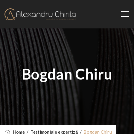
Bogdan Chiru
Home
/
Testimoniale expertiză
/
Bogdan Chiru