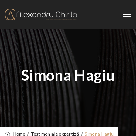
Simona Hagiu
Home
/
Testimoniale expertiză
/
Simona Hagiu