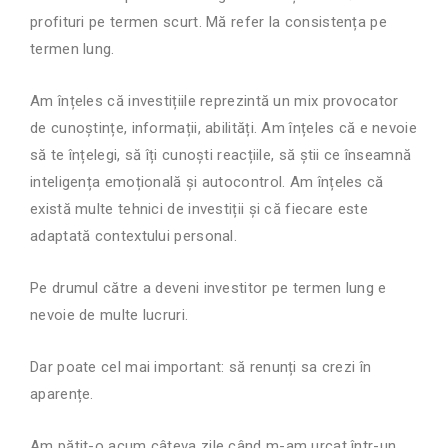
profituri pe termen scurt. Mă refer la consistența pe
termen lung.
Am înțeles că investițiile reprezintă un mix provocator
de cunoștințe, informații, abilități. Am înțeles că e nevoie
să te înțelegi, să îți cunoști reacțiile, să știi ce înseamnă
inteligența emoțională și autocontrol. Am înțeles că
există multe tehnici de investiții și că fiecare este
adaptată contextului personal.
Pe drumul către a deveni investitor pe termen lung e
nevoie de multe lucruri.
Dar poate cel mai important: să renunți sa crezi în
aparențe.
Am pățit-o acum câteva zile când m-am urcat într-un