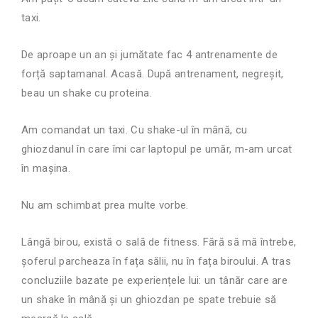
taxi.
De aproape un an și jumătate fac 4 antrenamente de
forță saptamanal. Acasă. După antrenament, negreșit,
beau un shake cu proteina.
Am comandat un taxi. Cu shake-ul în mână, cu
ghiozdanul în care îmi car laptopul pe umăr, m-am urcat
în mașina.
Nu am schimbat prea multe vorbe.
Lângă birou, există o sală de fitness. Fără să mă întrebe,
șoferul parcheaza în fața sălii, nu în fața biroului. A tras
concluziile bazate pe experiențele lui: un tânăr care are
un shake în mână și un ghiozdan pe spate trebuie să