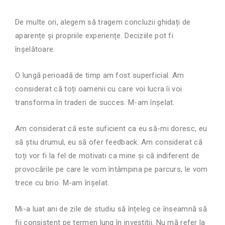
De multe ori, alegem să tragem concluzii ghidați de
aparențe și propriile experiențe. Deciziile pot fi
înșelătoare.
O lungă perioadă de timp am fost superficial. Am
considerat că toți oamenii cu care voi lucra îi voi
transforma în traderi de succes. M-am înșelat.
Am considerat că este suficient ca eu să-mi doresc, eu
să știu drumul, eu să ofer feedback. Am considerat că
toți vor fi la fel de motivati ca mine și că indiferent de
provocările pe care le vom întâmpina pe parcurs, le vom
trece cu brio. M-am înșelat.
Mi-a luat ani de zile de studiu să înțeleg ce înseamnă să
fii consistent pe termen lung în investiții. Nu mă refer la