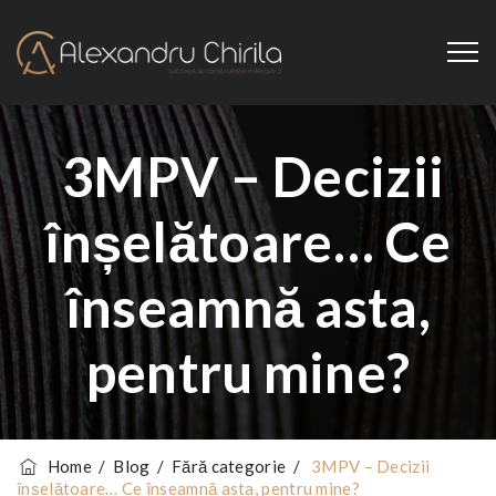
3MPV – Decizii
înșelătoare… Ce
înseamnă asta,
pentru mine?
Home
/
Blog
/
Fără categorie
/
3MPV – Decizii
înșelătoare… Ce înseamnă asta, pentru mine?