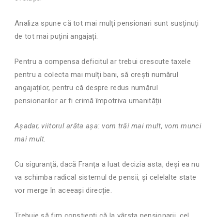
Analiza spune că tot mai mulți pensionari sunt susținuți
de tot mai puțini angajați.
Pentru a compensa deficitul ar trebui crescute taxele
pentru a colecta mai mulți bani, să crești numărul
angajaților, pentru că despre redus numărul
pensionarilor ar fi crimă împotriva umanității.
Așadar, viitorul arăta așa: vom
trăi
mai mult, vom munci
mai mult.
Cu siguranță, dacă Franța a luat decizia asta, deși ea nu
v
a
schimba radical sistemul de pensii, și celelalte state
vor merge în aceeași direcție.
Trebuie să fim conștienți că la vârsta pensionarii, cel