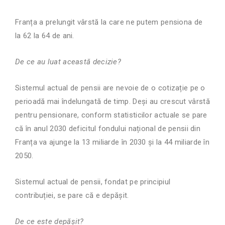
Franța a prelungit vârstă la care ne putem pensiona de
la 62 la 64 de ani.
De ce au luat aceast
ă
decizie?
Sistemul actual de pensii are nevoie de o cotizație pe o
perioad
ă
mai îndelungată de timp. Deși au crescut vârstă
pentru pensionare, conform statisticilor actuale se pare
că în anul 2030 deficitul fondului național de pensii din
Franța v
a
ajunge la 13 miliarde în 2030 și la 44 miliarde în
2050.
Sistemul actual de pensii, fondat pe principiul
contribuției, se pare că e depășit.
De ce este depășit?