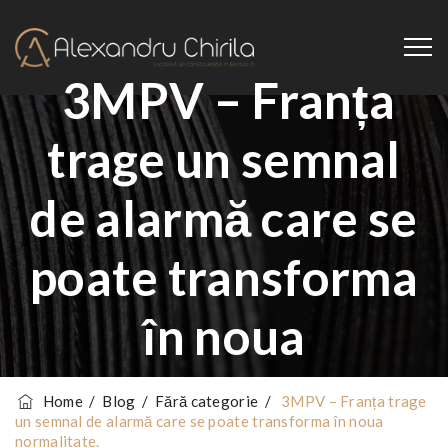
3MPV – Franța
trage un semnal
de alarmă care se
poate transforma
în noua
normalitate.
Home
/
Blog
/
Fără categorie
/
3MPV – Franța trage
un semnal de alarmă care se poate transforma în noua
normalitate.