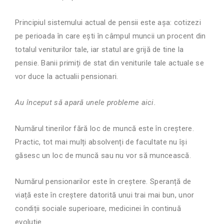
Principiul sistemului actual de pensii este așa: cotizezi
pe perioada în care ești în câmpul muncii un procent din
totalul veniturilor tale, iar statul are grij
ă
de tine la
pensie. Banii primiți de stat din veniturile tale actuale se
vor duce la actualii pensionari.
Au început să apară unele probleme aici.
Numărul tinerilor fără loc de munc
ă
este în creștere.
Practic, tot mai mulți absolvenți de facultate nu își
găsesc un loc de muncă sau nu vor să muncească.
Numărul pensionarilor este în creștere. Speranță de
viață este în creștere datorită unui trai mai bun, unor
condiții sociale superioare, medicinei în continuă
evoluție.