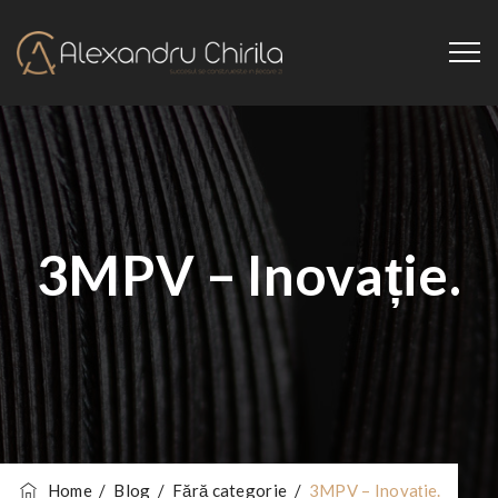
3MPV – Inovație.
Home
/
Blog
/
Fără categorie
/
3MPV – Inovație.