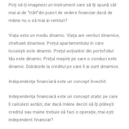
Poți să-ți imaginezi un instrument care să îți spună cât
mai ai de “trăit”din punct de vedere financiar dacă de
mâine nu o să mai ai venituri?
Viața este un mediu dinamic. Viața are venituri dinamice,
cheltuieli dinamice. Prețul apartamentului în care
locuiești este dinamic. Prețul acțiunilor din portofoliul
tău este dinamic. Prețul mașinii pe care o conduci este
dinamic. Dobânzile la creditul pe care îl ai sunt dinamice.
Independența financiară este un concept învechit.
Independența financiară este un concept static pe care
îl calculezi astăzi, dar dacă mâine decizi să îți plătești
creditul sau maine trebuie să faci o operație, mai ești
independent financiar?