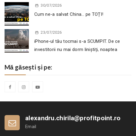
30/07/2026
Cum ne-a salvat China… pe TOȚI!
23/07/2026
iPhone-ul tău tocmai s-a SCUMPIT. De ce
investitorii nu mai dorm liniștiți, noaptea
Mă găsești și pe:
alexandru.chirila@profitpoint.ro
Email