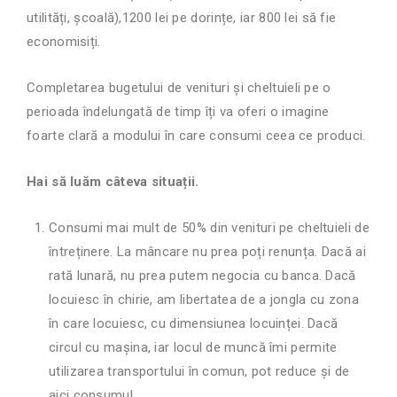
utilități, școală),1200 lei pe dorințe, iar 800 lei să fie
economisiți.
Completarea bugetului de venituri și cheltuieli pe o
perioada îndelungată de timp îți va oferi o imagine
foarte clară a modului în care consumi ceea ce produci.
Hai să luăm câteva situații.
Consumi mai mult de 50% din venituri pe cheltuieli de
întreținere. La mâncare nu prea poți renunța. Dacă ai
rată lunară, nu prea putem negocia cu banca. Dacă
locuiesc în chirie, am libertatea de a jongla cu zona
în care locuiesc, cu dimensiunea locuinței. Dacă
circul cu mașina, iar locul de muncă îmi permite
utilizarea transportului în comun, pot reduce și de
aici consumul.