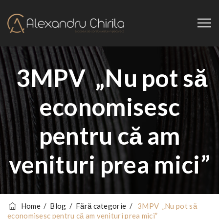
3MPV „Nu pot să
economisesc
pentru că am
venituri prea mici”
Home
/
Blog
/
Fără categorie
/
3MPV „Nu pot să
economisesc pentru că am venituri prea mici”