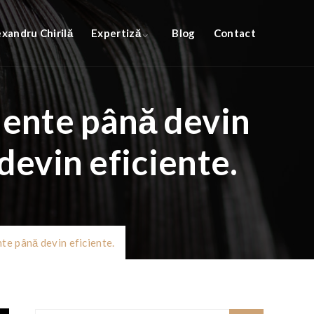
exandru Chirilă
Expertiză
Blog
Contact
iente până devin
devin eficiente.
nte până devin eficiente.