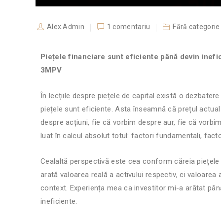
Alex.Admin
1 comentariu
Fără categorie
Piețele financiare sunt eficiente până devin inefic
3MPV
În lecțiile despre piețele de capital există o dezbater
piețele sunt eficiente. Asta înseamnă că prețul actual 
despre acțiuni, fie că vorbim despre aur, fie că vorbi
luat în calcul absolut totul: factori fundamentali, fact
Cealaltă perspectivă este cea conform căreia piețele s
arată valoarea reală a activului respectiv, ci valoarea
context. Experiența mea ca investitor mi-a arătat pân
ineficiente.