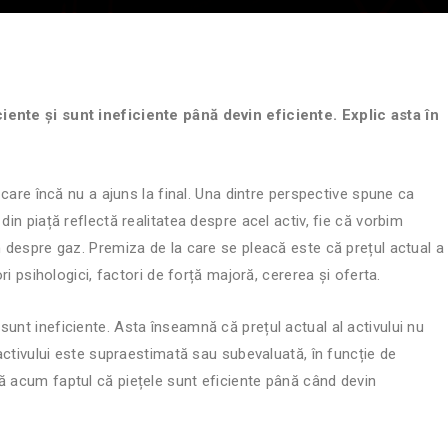
iente și sunt ineficiente până devin eficiente. Explic asta în
e care încă nu a ajuns la final. Una dintre perspective spune ca
din piață reflectă realitatea despre acel activ, fie că vorbim
m despre gaz. Premiza de la care se pleacă este că prețul actual a
ori psihologici, factori de forță majoră, cererea și oferta.
unt ineficiente. Asta înseamnă că prețul actual al activului nu
 activului este supraestimată sau subevaluată, în funcție de
ă acum faptul că piețele sunt eficiente până când devin