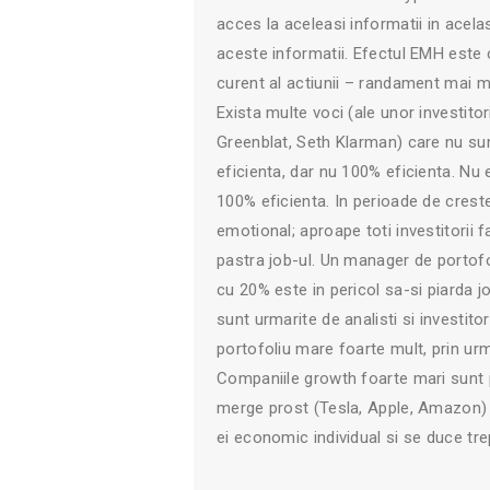
acces la aceleasi informatii in acela
aceste informatii. Efectul EMH este c
curent al actiunii – randament mai
Exista multe voci (ale unor investit
Greenblat, Seth Klarman) care nu su
eficienta, dar nu 100% eficienta. Nu 
100% eficienta. In perioade de creste
emotional; aproape toti investitorii f
pastra job-ul. Un manager de portof
cu 20% este in pericol sa-si piarda 
sunt urmarite de analisti si investito
portofoliu mare foarte mult, prin ur
Companiile growth foarte mari sunt p
merge prost (Tesla, Apple, Amazon) si
ei economic individual si se duce tre