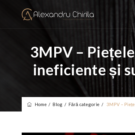
3MPV – Piețele 
ineficiente și 
Home
/
Blog
/
Fără categorie
/
3MPV – Piețele