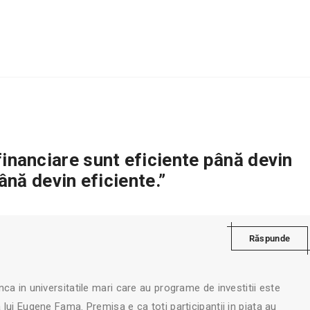
inanciare sunt eficiente până devin
ână devin eficiente.”
Răspunde
a in universitatile mari care au programe de investitii este
lui Eugene Fama. Premisa e ca toti participantii in piata au