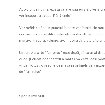
Acolo unde nu mai există cerere sau există ofertă prea
vor începe sa scadă. Până unde?
Vor scădea până în punctul în care vor întâlni din no
cei mai mulți investitori educați vor decide să cumper
mai avem supraevaluare, avem zona de piețe eficiente,
Uneori, zona de “fair price” este depășită tocmai din 
orice și oricât doar pentru a mai salva ceva, deși poa
vinde. Totuși, o reacție de masă în ordinele de vânzar
de “fair value”.
Spor la investiții!