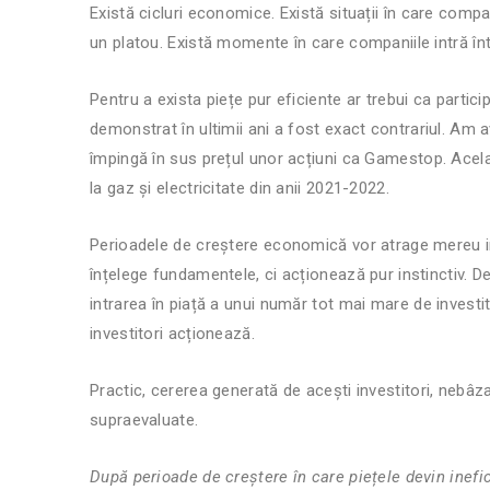
Există cicluri economice. Există situații în care compa
un platou. Există momente în care companiile intră î
Pentru a exista piețe pur eficiente ar trebui ca partici
demonstrat în ultimii ani a fost exact contrariul. Am a
împingă în sus prețul unor acțiuni ca Gamestop. Acelaș
la gaz și electricitate din anii 2021-2022.
Perioadele de creștere economică vor atrage mereu inv
înțelege fundamentele, ci acționează pur instinctiv. D
intrarea în piață a unui număr tot mai mare de investit
investitori acționează.
Practic, cererea generată de acești investitori, neb
supraevaluate.
După perioade de creștere în care piețele devin inefic