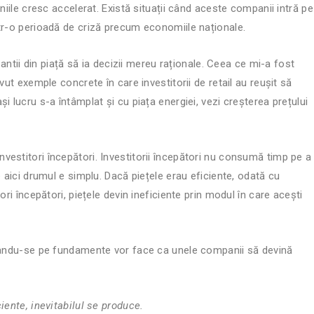
niile cresc accelerat. Există situații când aceste companii intră pe
ntr-o perioadă de criză precum economiile naționale.
pantii din piață să ia decizii mereu raționale. Ceea ce mi-a fost
vut exemple concrete în care investitorii de retail au reușit să
i lucru s-a întâmplat și cu piața energiei, vezi creșterea prețului
estitori începători. Investitorii începători nu consumă timp pe a
e aici drumul e simplu. Dacă piețele erau eficiente, odată cu
ori începători, piețele devin ineficiente prin modul în care acești
âzandu-se pe fundamente vor face ca unele companii să devină
iente, inevitabilul se produce.