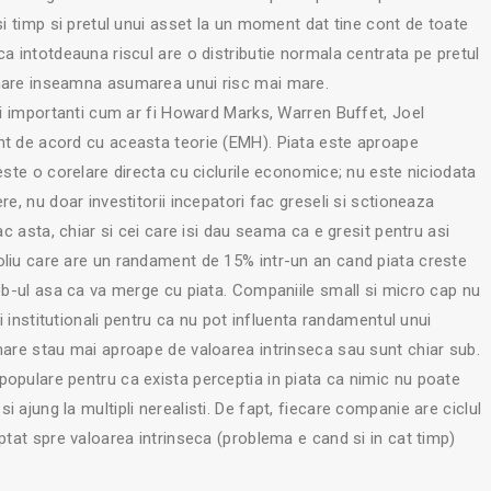
si timp si pretul unui asset la un moment dat tine cont de toate
a intotdeauna riscul are o distributie normala centrata pe pretul
 mare inseamna asumarea unui risc mai mare.
ori importanti cum ar fi Howard Marks, Warren Buffet, Joel
nt de acord cu aceasta teorie (EMH). Piata este aproape
este o corelare directa cu ciclurile economice; nu este niciodata
re, nu doar investitorii incepatori fac greseli si sctioneaza
ac asta, chiar si cei care isi dau seama ca e gresit pentru asi
oliu care are un randament de 15% intr-un an cand piata creste
job-ul asa ca va merge cu piata. Companiile small si micro cap nu
ri institutionali pentru ca nu pot influenta randamentul unui
mare stau mai aproape de valoarea intrinseca sau sunt chiar sub.
opulare pentru ca exista perceptia in piata ca nimic nu poate
 ajung la multipli nerealisti. De fapt, fiecare companie are ciclul
ptat spre valoarea intrinseca (problema e cand si in cat timp)