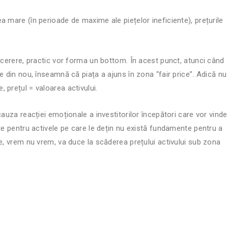
 mare (în perioade de maxime ale piețelor ineficiente), prețurile
u cerere, practic vor forma un bottom. În acest punct, atunci când
e din nou, înseamnă că piața a ajuns în zona “fair price”. Adică nu
 prețul = valoarea activului.
cauza reacției emoționale a investitorilor începători care vor vinde
te pentru activele pe care le dețin nu există fundamente pentru a
e, vrem nu vrem, va duce la scăderea prețului activului sub zona