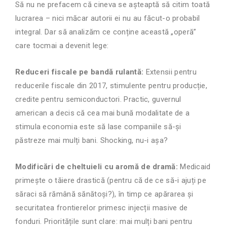
Să nu ne prefacem că cineva se așteaptă să citim toată
lucrarea – nici măcar autorii ei nu au făcut-o probabil
integral. Dar să analizăm ce conține această „operă”
care tocmai a devenit lege:
Reduceri fiscale pe bandă rulantă:
Extensii pentru
reducerile fiscale din 2017, stimulente pentru producție,
credite pentru semiconductori. Practic, guvernul
american a decis că cea mai bună modalitate de a
stimula economia este să lase companiile să-și
păstreze mai mulți bani. Shocking, nu-i așa?
Modificări de cheltuieli cu aromă de dramă:
Medicaid
primește o tăiere drastică (pentru că de ce să-i ajuți pe
săraci să rămână sănătoși?), în timp ce apărarea și
securitatea frontierelor primesc injecții masive de
fonduri. Prioritățile sunt clare: mai mulți bani pentru