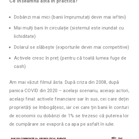
Ce înseamnă asta în practică?
Dobânzi mai mici (banii împrumutați devin mai ieftini)
Mai mulți bani în circulație (sistemul este inundat cu
lichiditate)
Dolarul se slăbește (exporturile devin mai competitive)
Activele cresc în preț (pentru că toată lumea fuge de
cash)
Am mai văzut filmul ăsta. După criza din 2008, după
panica COVID din 2020 – același scenariu, aceiași actori,
același final: activele financiare sar în sus, cei care dețin
proprietăți se îmbogățesc, iar cei care țin banii în conturi
de economii cu dobânzi de 1% se trezesc că puterea lor
de cumpărare se evaporă ca apa pe asfalt în iulie.