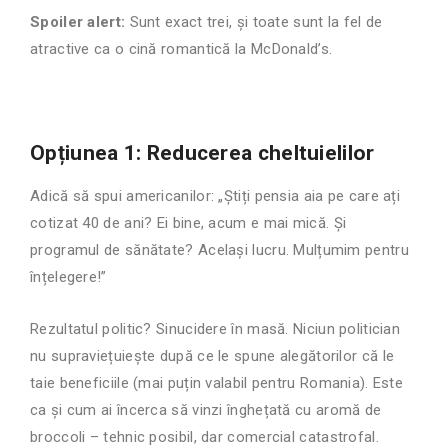
Spoiler alert:
Sunt exact trei, și toate sunt la fel de
atractive ca o cină romantică la McDonald’s.
Opțiunea 1: Reducerea cheltuielilor
Adică să spui americanilor: „Știți pensia aia pe care ați
cotizat 40 de ani? Ei bine, acum e mai mică. Și
programul de sănătate? Același lucru. Mulțumim pentru
înțelegere!”
Rezultatul politic? Sinucidere în masă. Niciun politician
nu supraviețuiește după ce le spune alegătorilor că le
taie beneficiile (mai puțin valabil pentru Romania). Este
ca și cum ai încerca să vinzi înghețată cu aromă de
broccoli – tehnic posibil, dar comercial catastrofal.