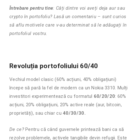
Întrebare pentru tine
: Câți dintre voi aveți deja aur sau
crypto în portofoliu? Lasă un comentariu – sunt curios
să aflu motivele care v-au determinat să le adăugați în
portofoliul vostru.
Revoluția portofoliului 60/40
Vechiul model clasic (60% acțiuni, 40% obligațiuni)
începe să pară la fel de modern ca un Nokia 3310. Mulți
investitori experimentează cu formatul
60/20/20
: 60%
acțiuni, 20% obligațiuni, 20% active reale (aur, bitcoin,
proprietăți), sau chiar cu
40/30/30.
De ce?
Pentru că când guvernele printează bani ca să
rezolve problemele, activele tangibile devin refugii. Este