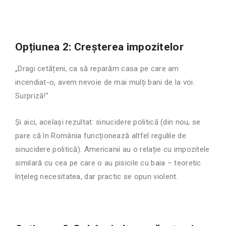
Opțiunea 2: Creșterea impozitelor
„Dragi cetățeni, ca să reparăm casa pe care am
incendiat-o, avem nevoie de mai mulți bani de la voi.
Surpriză!”
Și aici, același rezultat: sinucidere politică (din nou, se
pare că în România funcționează altfel regulile de
sinucidere politică). Americanii au o relație cu impozitele
similară cu cea pe care o au pisicile cu baia – teoretic
înțeleg necesitatea, dar practic se opun violent.