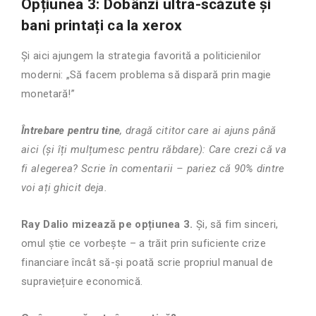
Opțiunea 3: Dobânzi ultra-scăzute și
bani printați ca la xerox
Și aici ajungem la strategia favorită a politicienilor
moderni: „Să facem problema să dispară prin magie
monetară!”
Întrebare pentru tine
, dragă cititor care ai ajuns până
aici (și îți mulțumesc pentru răbdare):
Care crezi că va
fi alegerea? Scrie în comentarii – pariez că 90% dintre
voi ați ghicit deja.
Ray Dalio mizează pe opțiunea 3.
Și, să fim sinceri,
omul știe ce vorbește – a trăit prin suficiente crize
financiare încât să-și poată scrie propriul manual de
supraviețuire economică.