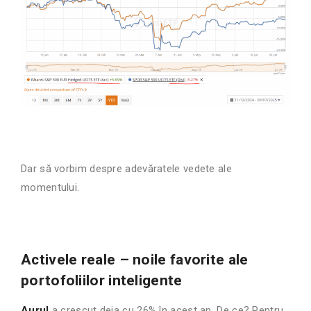
Dar să vorbim despre adevăratele vedete ale
momentului.
Activele reale – noile favorite ale
portofoliilor inteligente
Aurul
a crescut deja cu 26% în acest an. De ce? Pentru