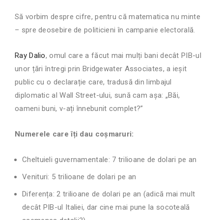
Să vorbim despre cifre, pentru că matematica nu minte
– spre deosebire de politicieni în campanie electorală.
Ray Dalio
, omul care a făcut mai mulți bani decât PIB-ul
unor țări întregi prin Bridgewater Associates, a ieșit
public cu o declarație care, tradusă din limbajul
diplomatic al Wall Street-ului, sună cam așa: „Băi,
oameni buni, v-ați înnebunit complet?”
Numerele care îți dau coșmaruri:
Cheltuieli guvernamentale: 7 trilioane de dolari pe an
Venituri: 5 trilioane de dolari pe an
Diferența: 2 trilioane de dolari pe an (adică mai mult
decât PIB-ul Italiei, dar cine mai pune la socoteală