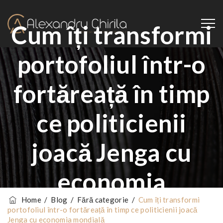
Cum îți transformi
portofoliul într-o
fortăreață în timp
ce politicienii
joacă Jenga cu
economia
Home
/
Blog
/
Fără categorie
/
Cum îți transformi
mondială
portofoliul într-o fortăreață în timp ce politicienii joacă
Jenga cu economia mondială