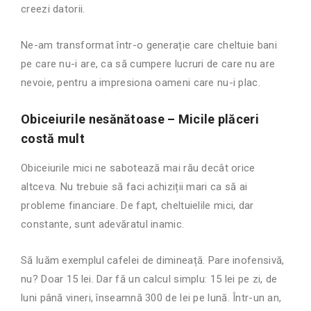
creezi datorii.
Ne-am transformat într-o generație care cheltuie bani
pe care nu-i are, ca să cumpere lucruri de care nu are
nevoie, pentru a impresiona oameni care nu-i plac.
Obiceiurile nesănătoase – Micile plăceri
costă mult
Obiceiurile mici ne sabotează mai rău decât orice
altceva. Nu trebuie să faci achiziții mari ca să ai
probleme financiare. De fapt, cheltuielile mici, dar
constante, sunt adevăratul inamic.
Să luăm exemplul cafelei de dimineață. Pare inofensivă,
nu? Doar 15 lei. Dar fă un calcul simplu: 15 lei pe zi, de
luni până vineri, înseamnă 300 de lei pe lună. Într-un an,