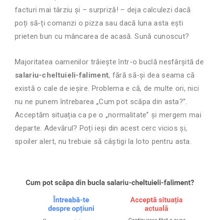
facturi mai târziu și – surpriză! – deja calculezi dacă
poți să-ți comanzi o pizza sau dacă luna asta ești
prieten bun cu mâncarea de acasă. Sună cunoscut?
Majoritatea oamenilor trăiește într-o buclă nesfârșită de
salariu-cheltuieli-faliment
, fără să-și dea seama că
există o cale de ieșire. Problema e că, de multe ori, nici
nu ne punem întrebarea „Cum pot scăpa din asta?”.
Acceptăm situația ca pe o „normalitate” și mergem mai
departe. Adevărul? Poți ieși din acest cerc vicios și,
spoiler alert, nu trebuie să câștigi la loto pentru asta.