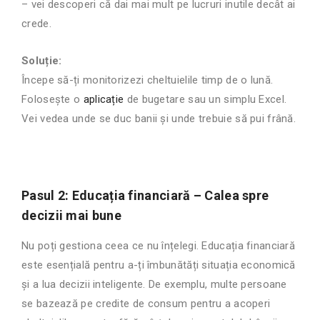
– vei descoperi că dai mai mult pe lucruri inutile decât ai
crede.
Soluție:
Începe să-ți monitorizezi cheltuielile timp de o lună.
Folosește o
aplicație
de bugetare sau un simplu Excel.
Vei vedea unde se duc banii și unde trebuie să pui frână.
Pasul 2: Educația financiară – Calea spre
decizii mai bune
Nu poți gestiona ceea ce nu înțelegi. Educația financiară
este esențială pentru a-ți îmbunătăți situația economică
și a lua decizii inteligente. De exemplu, multe persoane
se bazează pe credite de consum pentru a acoperi