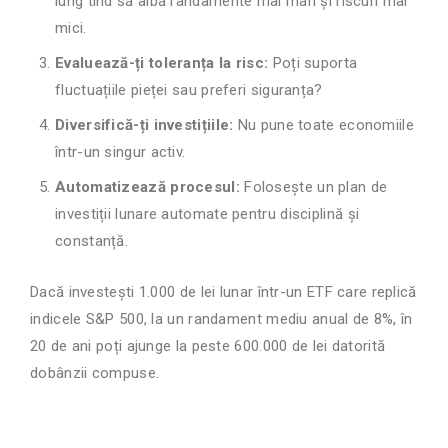
lung tind să aibă randamente mai mari și riscuri mai
mici.
Evaluează-ți toleranța la risc:
Poți suporta
fluctuațiile pieței sau preferi siguranța?
Diversifică-ți investițiile:
Nu pune toate economiile
într-un singur activ.
Automatizează procesul:
Folosește un plan de
investiții lunare automate pentru disciplină și
constanță.
Dacă investești 1.000 de lei lunar într-un ETF care replică
indicele S&P 500, la un randament mediu anual de 8%, în
20 de ani poți ajunge la peste 600.000 de lei datorită
dobânzii compuse.