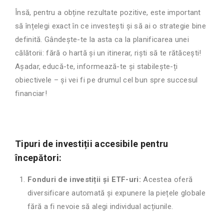
Însă, pentru a obține rezultate pozitive, este important
să înțelegi exact în ce investești și să ai o strategie bine
definită. Gândește-te la asta ca la planificarea unei
călătorii: fără o hartă și un itinerar, riști să te rătăcești!
Așadar, educă-te, informează-te și stabilește-ți
obiectivele – și vei fi pe drumul cel bun spre succesul
financiar!
Tipuri de investiții accesibile pentru
începători:
Fonduri de investiții și ETF-uri:
Acestea oferă
diversificare automată și expunere la piețele globale
fără a fi nevoie să alegi individual acțiunile.