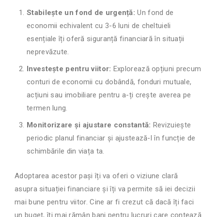
Stabilește un fond de urgență:
Un fond de
economii echivalent cu 3-6 luni de cheltuieli
esențiale îți oferă siguranță financiară în situații
neprevăzute.
Investește pentru viitor:
Explorează opțiuni precum
conturi de economii cu dobândă, fonduri mutuale,
acțiuni sau imobiliare pentru a-ți crește averea pe
termen lung.
Monitorizare și ajustare constantă:
Revizuiește
periodic planul financiar și ajustează-l în funcție de
schimbările din viața ta.
Adoptarea acestor pași îți va oferi o viziune clară
asupra situației financiare și îți va permite să iei decizii
mai bune pentru viitor. Cine ar fi crezut că dacă îți faci
un buget, îți mai rămân bani pentru lucruri care contează