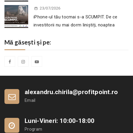
23/07/2026
iPhone-ul tău tocmai s-a SCUMPIT. De ce
investitorii nu mai dorm liniștiți, noaptea
Mă găsești și pe:
alexandru.chirila@profitpoint.ro
Email
Luni-Vineri: 10:00-18:00
Program