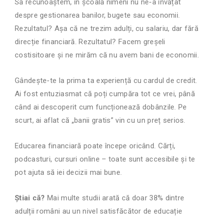
Să recunoaștem, în școală nimeni nu ne-a învățat
despre gestionarea banilor, bugete sau economii.
Rezultatul? Așa că ne trezim adulți, cu salariu, dar fără
direcție financiară. Rezultatul? Facem greșeli
costisitoare și ne mirăm că nu avem bani de economii.
Gândește-te la prima ta experiență cu cardul de credit.
Ai fost entuziasmat că poți cumpăra tot ce vrei, până
când ai descoperit cum funcționează dobânzile. Pe
scurt, ai aflat că „banii gratis” vin cu un preț serios.
Educarea financiară poate începe oricând. Cărți,
podcasturi, cursuri online – toate sunt accesibile și te
pot ajuta să iei decizii mai bune.
Știai că?
Mai multe studii arată că doar 38% dintre
adulții români au un nivel satisfăcător de educație