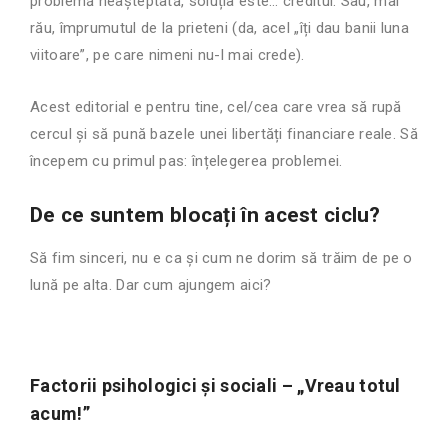
problemă neașteptată, soluția este… creditul. Sau, mai
rău, împrumutul de la prieteni (da, acel „îți dau banii luna
viitoare”, pe care nimeni nu-l mai crede).
Acest editorial e pentru tine, cel/cea care vrea să rupă
cercul și să pună bazele unei libertăți financiare reale. Să
începem cu primul pas: înțelegerea problemei.
De ce suntem blocați în acest ciclu?
Să fim sinceri, nu e ca și cum ne dorim să trăim de pe o
lună pe alta. Dar cum ajungem aici?
Factorii psihologici și sociali – „Vreau totul
acum!”