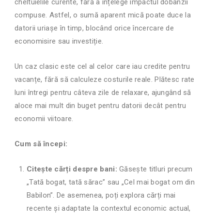
cheltuielile curente, fără a înțelege impactul dobânzii
compuse. Astfel, o sumă aparent mică poate duce la
datorii uriașe în timp, blocând orice încercare de
economisire sau investiție.
Un caz clasic este cel al celor care iau credite pentru
vacanțe, fără să calculeze costurile reale. Plătesc rate
luni întregi pentru câteva zile de relaxare, ajungând să
aloce mai mult din buget pentru datorii decât pentru
economii viitoare.
Cum să începi:
Citește cărți despre bani:
Găsește titluri precum
„Tată bogat, tată sărac” sau „Cel mai bogat om din
Babilon”. De asemenea, poți explora cărți mai
recente și adaptate la contextul economic actual,