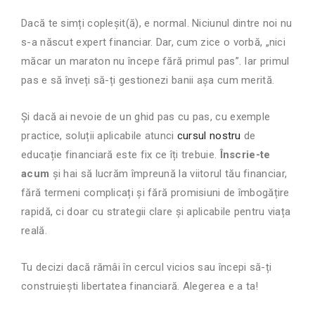
Dacă te simți copleșit(ă), e normal. Niciunul dintre noi nu
s-a născut expert financiar. Dar, cum zice o vorbă, „nici
măcar un maraton nu începe fără primul pas”. Iar primul
pas e să înveți să-ți gestionezi banii așa cum merită.
Și dacă ai nevoie de un ghid pas cu pas, cu exemple
practice, soluții aplicabile atunci
cursul nostru
de
educație financiară este fix ce îți trebuie.
Înscrie-te
acum
și hai să lucrăm împreună la viitorul tău financiar,
fără termeni complicați și fără promisiuni de îmbogățire
rapidă, ci doar cu strategii clare și aplicabile pentru viața
reală.
Tu decizi dacă rămâi în cercul vicios sau începi să-ți
construiești libertatea financiară. Alegerea e a ta!