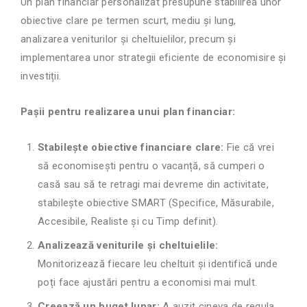
Un plan financiar personalizat presupune stabilirea unor
obiective clare pe termen scurt, mediu și lung,
analizarea veniturilor și cheltuielilor, precum și
implementarea unor strategii eficiente de economisire și
investiții.
Pașii pentru realizarea unui plan financiar:
Stabilește obiective financiare clare:
Fie că vrei
să economisești pentru o vacanță, să cumperi o
casă sau să te retragi mai devreme din activitate,
stabilește obiective SMART (Specifice, Măsurabile,
Accesibile, Realiste și cu Timp definit).
Analizează veniturile și cheltuielile:
Monitorizează fiecare leu cheltuit și identifică unde
poți face ajustări pentru a economisi mai mult.
Creează un buget lunar:
A auzit cineva de regula