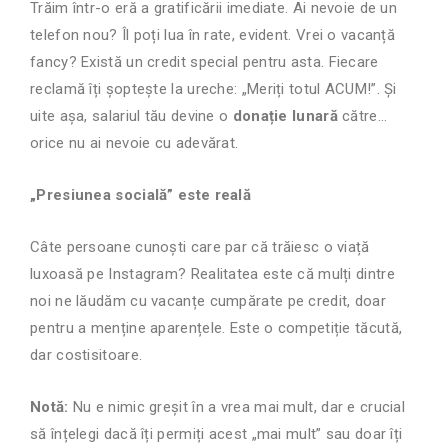
Trăim într-o eră a gratificării imediate. Ai nevoie de un
telefon nou? Îl poți lua în rate, evident. Vrei o vacanță
fancy? Există un credit special pentru asta. Fiecare
reclamă îți șoptește la ureche: „Meriți totul ACUM!”. Și
uite așa, salariul tău devine o
donație lunară
către…
orice nu ai nevoie cu adevărat.
„Presiunea socială” este reală
Câte persoane cunoști care par că trăiesc o viață
luxoasă pe Instagram? Realitatea este că mulți dintre
noi ne lăudăm cu vacanțe cumpărate pe credit, doar
pentru a menține aparențele. Este o competiție tăcută,
dar costisitoare.
Notă:
Nu e nimic greșit în a vrea mai mult, dar e crucial
să înțelegi dacă îți permiți acest „mai mult” sau doar îți