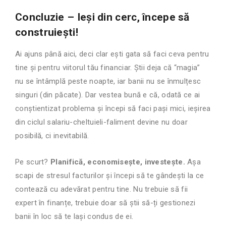
Concluzie – Ieși din cerc, începe să
construiești!
Ai ajuns până aici, deci clar ești gata să faci ceva pentru
tine și pentru viitorul tău financiar. Știi deja că “magia”
nu se întâmplă peste noapte, iar banii nu se înmulțesc
singuri (din păcate). Dar vestea bună e că, odată ce ai
conștientizat problema și începi să faci pași mici, ieșirea
din ciclul salariu-cheltuieli-faliment devine nu doar
posibilă, ci inevitabilă.
Pe scurt?
Planifică, economisește, investește.
Așa
scapi de stresul facturilor și începi să te gândești la ce
contează cu adevărat pentru tine. Nu trebuie să fii
expert în finanțe, trebuie doar să știi să-ți gestionezi
banii în loc să te lași condus de ei.