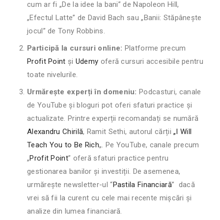
cum ar fi „De la idee la bani” de Napoleon Hill,
„Efectul Latte” de David Bach sau „Banii: Stăpânește
jocul” de Tony Robbins.
Participă la cursuri online:
Platforme precum
Profit Point
și
Udemy
oferă cursuri accesibile pentru
toate nivelurile.
Urmărește experți în domeniu:
Podcasturi, canale
de YouTube și bloguri pot oferi sfaturi practice și
actualizate. Printre experții recomandați se numără
Alexandru Chirilă
, Ramit Sethi, autorul cărții
„I Will
Teach You to Be Rich
„. Pe YouTube, canale precum
„
Profit Point
” oferă sfaturi practice pentru
gestionarea banilor și investiții. De asemenea,
urmărește newsletter-ul “
Pastila Financiară
” dacă
vrei să fii la curent cu cele mai recente mișcări și
analize din lumea financiară.