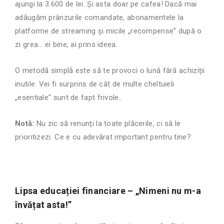
ajungi la 3.600 de lei. Și asta doar pe cafea! Dacă mai
adăugăm prânzurile comandate, abonamentele la
platforme de streaming și micile „recompense” după o
zi grea… ei bine, ai prins ideea.
O metodă simplă este să te provoci o lună fără achiziții
inutile. Vei fi surprins de cât de multe cheltuieli
„esentiale” sunt de fapt frivole
.
Notă:
Nu zic să renunți la toate plăcerile, ci să le
prioritizezi. Ce e cu adevărat important pentru tine?
Lipsa educației financiare – „Nimeni nu m-a
învățat asta!”