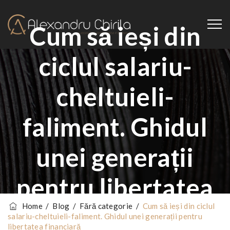
Cum să ieși din
ciclul salariu-
cheltuieli-
faliment. Ghidul
unei generații
pentru libertatea
Home
/
Blog
/
Fără categorie
/
Cum să ieși din ciclul
financiară
salariu-cheltuieli-faliment. Ghidul unei generații pentru
libertatea financiară