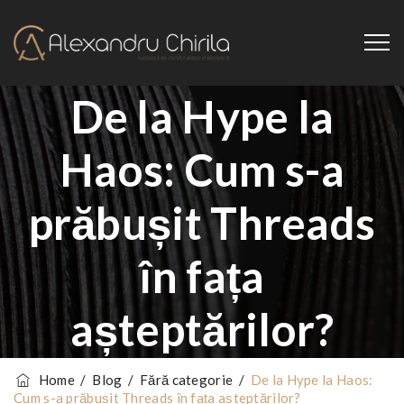
De la Hype la
Haos: Cum s-a
prăbușit Threads
în fața
așteptărilor?
Home
/
Blog
/
Fără categorie
/
De la Hype la Haos:
Cum s-a prăbușit Threads în fața așteptărilor?