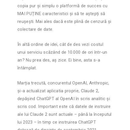
copia pur și simplu o platformă de succes cu
MAI PUȚINE caracteristici și să te aștepți să
reușești. Mai ales dacă este plină de cenzură și
colectare de date.
În altă ordine de idei, cât de des vezi costul
unui serviciu scăzând de 10.000 de ori într-un
an? Nu prea des, aș zice. Ei bine, asta s-a
întâmplat.
Marția trecută, concurentul OpenAI, Anthropic,
și-a actualizat aplicatia proprie, Claude 2,
depășind ChatGPT al OpenAI în scris analitic și
scris cod. Important este că datele de instruire
ale lui Claude 2 sunt actuale – până la începutul
lui 2023 – în timp ce instruirea ChatGPT