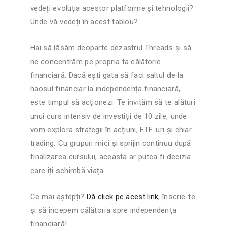
vedeți evoluția acestor platforme și tehnologii?
Unde vă vedeți în acest tablou?
Hai să lăsăm deoparte dezastrul Threads și să
ne concentrăm pe propria ta călătorie
financiară. Dacă ești gata să faci saltul de la
haosul financiar la independența financiară,
este timpul să acționezi. Te invităm să te alături
unui curs intensiv de investiții de 10 zile, unde
vom explora strategii în acțiuni, ETF-uri și chiar
trading. Cu grupuri mici și sprijin continuu după
finalizarea cursului, aceasta ar putea fi decizia
care îți schimbă viața.
Ce mai aștepți?
Dă click pe acest link
, înscrie-te
și să începem călătoria spre independența
financiară!