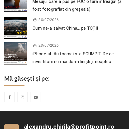
Mesajul care a pus pe FOC o țară întreagă! (a
fost fotografiat din greșeală)
30/07/2026
Cum ne-a salvat China… pe TOȚI!
23/07/2026
iPhone-ul tău tocmai s-a SCUMPIT. De ce
investitorii nu mai dorm liniștiți, noaptea
Mă găsești și pe:
alexandru.chirila@profitpoint.ro