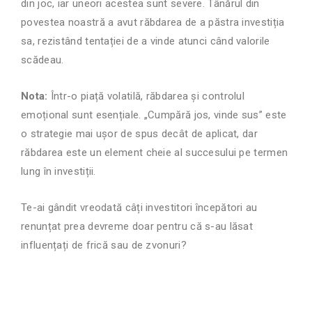
din joc, iar uneori acestea sunt severe. Tânărul din
povestea noastră a avut răbdarea de a păstra investiția
sa, rezistând tentației de a vinde atunci când valorile
scădeau.
Nota:
Într-o piață volatilă, răbdarea și controlul
emoțional sunt esențiale. „Cumpără jos, vinde sus” este
o strategie mai ușor de spus decât de aplicat, dar
răbdarea este un element cheie al succesului pe termen
lung în investiții.
Te-ai gândit vreodată câți investitori începători au
renunțat prea devreme doar pentru că s-au lăsat
influențați de frică sau de zvonuri?