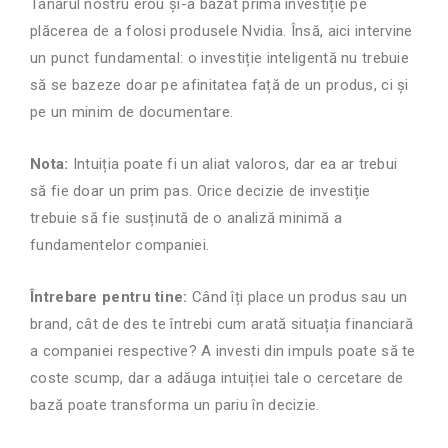
Tânărul nostru erou și-a bazat prima investiție pe
plăcerea de a folosi produsele Nvidia. Însă, aici intervine
un punct fundamental: o investiție inteligentă nu trebuie
să se bazeze doar pe afinitatea față de un produs, ci și
pe un minim de documentare.
Nota:
Intuiția poate fi un aliat valoros, dar ea ar trebui
să fie doar un prim pas. Orice decizie de investiție
trebuie să fie susținută de o analiză minimă a
fundamentelor companiei.
Întrebare pentru tine:
Când îți place un produs sau un
brand, cât de des te întrebi cum arată situația financiară
a companiei respective? A investi din impuls poate să te
coste scump, dar a adăuga intuiției tale o cercetare de
bază poate transforma un pariu în decizie.