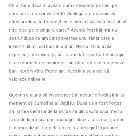
Ce ai face dacă ai avea o sumă modestă de bani pe
care ai vrea s-o investești? Ai alege o companie ale
cărei produse le folosești și le admiri? Ai avea curajul să
riști totul pe o singură carte? Aceste întrebări mi-au
apărut după ce am citit povestea unui tânăr care a
investit ultimii săi bani în acțiuni Nvidia. El nu avea
experiență de investiții, dar o afinitate pentru tehnologie
și un moment de inspirație l-au făcut să-și direcționeze
banii spre Nvidia. Peste ani, investiția sa avea să
valoreze milioane.
Quentin a ajuns să investească în acțiunile Nvidia într-un
moment de cumpănă al vieții lui. După ce a fost forțat
să își dea demisia de la slujba sa din cauza unui mediu
toxic de lucru și a unui manager abuziv, a rămas șomer
și demoralizat. Timp de un an, s-a refugiat în jocurile