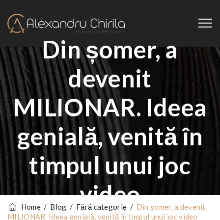
Din șomer, a
devenit
MILIONAR. Ideea
genială, venită în
timpul unui joc
video
Home
/
Blog
/
Fără categorie
/
Din șomer, a devenit
MILIONAR. Ideea genială, venită în timpul unui joc video