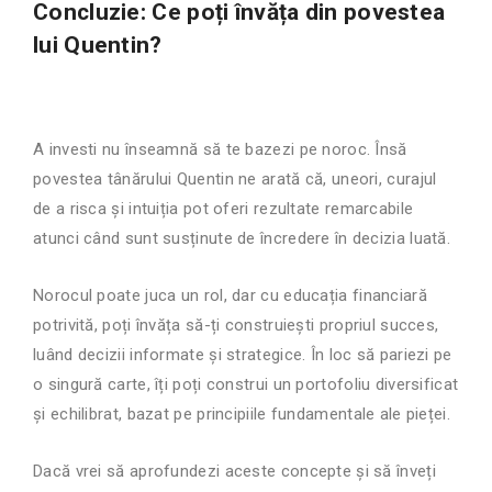
Concluzie: Ce poți învăța din povestea
lui Quentin?
A investi nu înseamnă să te bazezi pe noroc. Însă
povestea tânărului Quentin ne arată că, uneori, curajul
de a risca și intuiția pot oferi rezultate remarcabile
atunci când sunt susținute de încredere în decizia luată.
Norocul poate juca un rol, dar cu educația financiară
potrivită, poți învăța să-ți construiești propriul succes,
luând decizii informate și strategice. În loc să pariezi pe
o singură carte, îți poți construi un portofoliu diversificat
și echilibrat, bazat pe principiile fundamentale ale pieței.
Dacă vrei să aprofundezi aceste concepte și să înveți