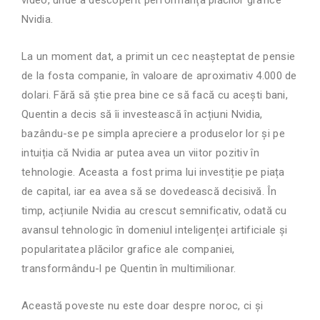
video, unde a descoperit performanța plăcilor grafice
Nvidia.
La un moment dat, a primit un cec neașteptat de pensie
de la fosta companie, în valoare de aproximativ 4.000 de
dolari. Fără să știe prea bine ce să facă cu acești bani,
Quentin a decis să îi investească în acțiuni Nvidia,
bazându-se pe simpla apreciere a produselor lor și pe
intuiția că Nvidia ar putea avea un viitor pozitiv în
tehnologie. Aceasta a fost prima lui investiție pe piața
de capital, iar ea avea să se dovedească decisivă. În
timp, acțiunile Nvidia au crescut semnificativ, odată cu
avansul tehnologic în domeniul inteligenței artificiale și
popularitatea plăcilor grafice ale companiei,
transformându-l pe Quentin în multimilionar.
Această poveste nu este doar despre noroc, ci și