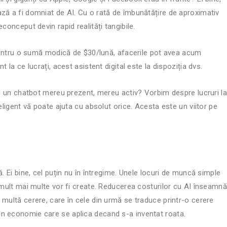
ză a fi domniat de AI. Cu o rată de îmbunătățire de aproximativ
conceput devin rapid realități tangibile.
. Pentru o sumă modică de $30/lună, afacerile pot avea acum
 la ce lucrați, acest asistent digital este la dispoziția dvs.
pre un chatbot mereu prezent, mereu activ? Vorbim despre lucruri la
eligent vă poate ajuta cu absolut orice. Acesta este un viitor pe
. Ei bine, cel puțin nu în întregime. Unele locuri de muncă simple
: mult mai multe vor fi create. Reducerea costurilor cu AI înseamn
 multă cerere, care în cele din urmă se traduce printr-o cerere
in economie care se aplica decand s-a inventat roata.