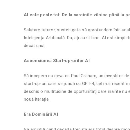
AI este peste tot: De la sarcinile zilnice până la por
Salutare tuturor, sunteti gata să aprofundam într-unu
Inteligența Artificială. Da, ați auzit bine. AI este împle
decât unul.
Ascensiunea Start-up-urilor AI
Să începem cu ceva ce Paul Graham, un investitor de 
start-up-uri care se joacă cu GPT-4, cel mai recent m
deschis o multitudine de oportunități care inainte nu
nouă iterație.
Era Dominării AI
Vă amintiți când decada trecută era totul despre mobil