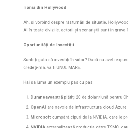
Ironia din Hollywood
Ah, și vorbind despre răsturnări de situație, Hollywoo
AI în toate diviziile, actorii și scenariștii sunt in grava
Oportunități de Investiții
Sunteți gata să investiți în viitor? Dacă nu aveti expu
credeți-mă, va fi UNUL MARE.
Hai sa luma un exemplu pas cu pas:
Dumneavoastră
plătiți 20 de dolari/lună pentru 
OpenAI
are nevoie de infrastructura cloud Azure 
Microsoft
cumpără cipuri de la NVIDIA, care le pro
NVIDIA
externalizează productia către TSMC, ca