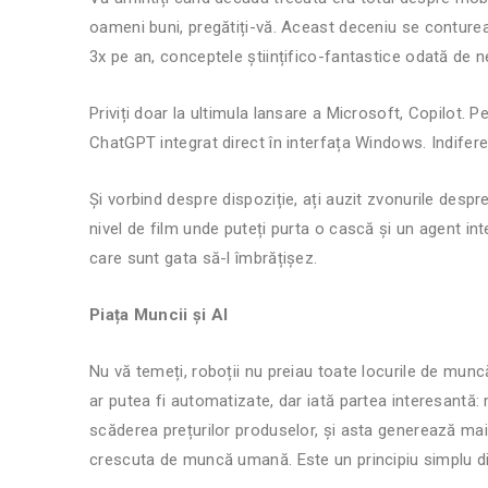
oameni buni, pregătiți-vă. Aceast deceniu se conturea
3x pe an, conceptele științifico-fantastice odată de ne
Priviți doar la ultimula lansare a Microsoft, Copilot
ChatGPT integrat direct în interfața Windows. Indiferent
Și vorbind despre dispoziție, ați auzit zvonurile des
nivel de film unde puteți purta o cască și un agent int
care sunt gata să-l îmbrățișez.
Piața Muncii și AI
Nu vă temeți, roboții nu preiau toate locurile de muncă
ar putea fi automatizate, dar iată partea interesantă
scăderea prețurilor produselor, și asta generează mai
crescuta de muncă umană. Este un principiu simplu d