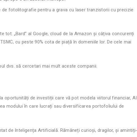
de fotolitografie pentru a grava cu laser tranzistorii cu precizie
e tot: „Bard” al Google, cloud de la Amazon și câțiva concurenți
SMC, cu peste 90% cota de piață în domeniile lor. De cele mai
mpul dvs. să cercetari mai mult aceste companii.
la oportunități de investiții care vă pot modela viitorul financiar, AI
a modului în care lucrați sau diversificarea portofoliului de
tat de Inteligența Artificială. Rămâneți curioși, dragilor, și amintiți