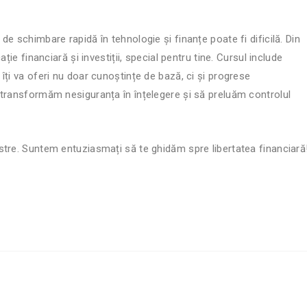
e schimbare rapidă în tehnologie și finanțe poate fi dificilă. Din
ție financiară și investiții, special pentru tine. Cursul include
ți va oferi nu doar cunoștințe de bază, ci și progrese
 transformăm nesiguranța în înțelegere și să preluăm controlul
stre. Suntem entuziasmați să te ghidăm spre libertatea financiară