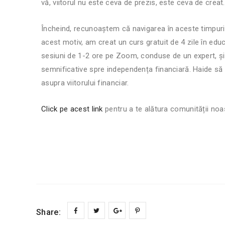
vă, viitorul nu este ceva de prezis, este ceva de creat.
Încheind, recunoaștem că navigarea în aceste timpuri d
acest motiv, am creat un curs gratuit de 4 zile în educa
sesiuni de 1-2 ore pe Zoom, conduse de un expert, și î
semnificative spre independența financiară. Haide să
asupra viitorului financiar.
Click pe acest link
pentru a te alătura comunității noa
Share: