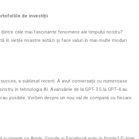
tofoliile de investiții
l dintre cele mai fascinante fenomene ale timpului nostru?
tită în viețile noastre astăzi și face valuri în mai multe moduri
succes, a subliniat recent. A avut conversații cu numeroase
onstru în tehnologia AI. Avansările de la GPT-3.5 la GPT-4 au
 erau posibile. Vorbim despre un nou val de companii cu fiecare
 și giganți ca Apple, Google și Facebook erau in frunte? Ei bine,