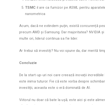
TSMC
il are ca furnizor pe ASML pentru aparatele 
nanometrica
Acum, dacă ne extindem puțin, există concurență pest
precum AMD și Samsung. Dar majoritatea? NVIDIA și T
multe ori, liderul continua sa fie lider.
Ar trebui să investiți? Nu voi spune da, dar merită ti
Concluzie
De la start-up-uri noi care creează inovații incredibile 
este inima tuturor. Fie că este vorba despre schimbare
investiții, aceasta este o eră dominată de AI.
Viitorul nu doar că bate la ușă; este aici și este alimen