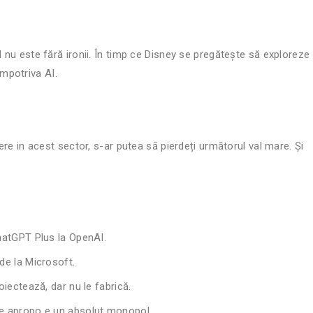
d nu este fără ironii. În timp ce Disney se pregătește să exploreze
 împotriva AI.
nere in acest sector, s-ar putea să pierdeți următorul val mare. Și
ChatGPT Plus la OpenAI.
de la Microsoft.
iectează, dar nu le fabrică.
re apropo e un absolut monopol