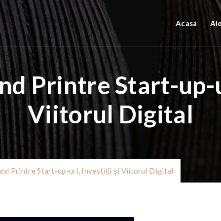
Acasa
Al
d Printre Start-up-ur
Viitorul Digital
d Printre Start-up-uri, Investiții și Viitorul Digital