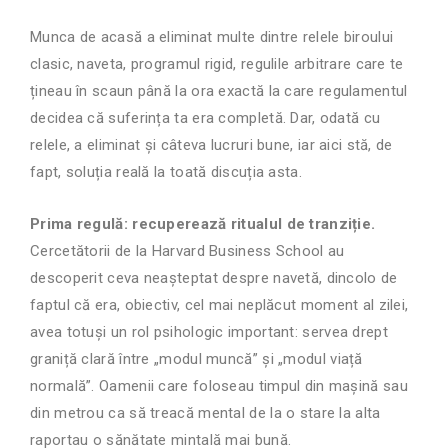
Munca de acasă a eliminat multe dintre relele biroului
clasic, naveta, programul rigid, regulile arbitrare care te
țineau în scaun până la ora exactă la care regulamentul
decidea că suferința ta era completă. Dar, odată cu
relele, a eliminat și câteva lucruri bune, iar aici stă, de
fapt, soluția reală la toată discuția asta.
Prima regulă: recuperează ritualul de tranziție.
Cercetătorii de la Harvard Business School au
descoperit ceva neașteptat despre navetă, dincolo de
faptul că era, obiectiv, cel mai neplăcut moment al zilei,
avea totuși un rol psihologic important: servea drept
graniță clară între „modul muncă” și „modul viață
normală”. Oamenii care foloseau timpul din mașină sau
din metrou ca să treacă mental de la o stare la alta
raportau o sănătate mintală mai bună.