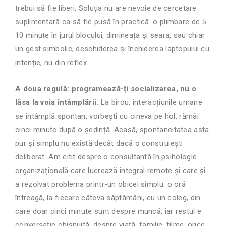
trebui să fie liberi. Soluția nu are nevoie de cercetare
suplimentară ca să fie pusă în practică: o plimbare de 5-
10 minute în jurul blocului, dimineața și seara, sau chiar
un gest simbolic, deschiderea și închiderea laptopului cu
intenție, nu din reflex.
A doua regulă: programează-ți socializarea, nu o
lăsa la voia întâmplării.
La birou, interacțiunile umane
se întâmplă spontan, vorbești cu cineva pe hol, rămâi
cinci minute după o ședință. Acasă, spontaneitatea asta
pur și simplu nu există decât dacă o construiești
deliberat. Am citit despre o consultantă în psihologie
organizațională care lucrează integral remote și care și-
a rezolvat problema printr-un obicei simplu: o oră
întreagă, la fiecare câteva săptămâni, cu un coleg, din
care doar cinci minute sunt despre muncă, iar restul e
conversație obișnuită, despre viață, familie, filme, orice.