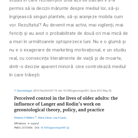
studiu în care rezidenților unui azil de bătrâni li s-a
permis să ia decizii mărunte despre mediul lor, să-și
îngrijească singuri plantele, să-și aranjeze mobila cum
vor. Rezultatul? Au devenit mai activi, mai vigilenți, mai
fericiți și au avut o probabilitate de două ori mai mică de
a muri în următoarele optsprezece luni. Nu e o glumă și
nu e o exagerare de marketing motivațional, e un studiu
real, cu consecințe literalmente de viață și de moarte,
dintr-o decizie aparent minoră: cine controlează mediul
în care trăiești.