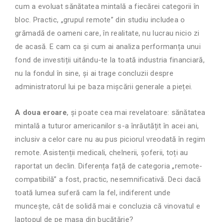
cum a evoluat sănătatea mintală a fiecărei categorii în
bloc. Practic, „grupul remote” din studiu includea o
grămadă de oameni care, în realitate, nu lucrau nicio zi
de acasă. E cam ca și cum ai analiza performanța unui
fond de investiții uitându-te la toată industria financiară,
nu la fondul în sine, și ai trage concluzii despre
administratorul lui pe baza mișcării generale a pieței.
A doua eroare
, și poate cea mai revelatoare: sănătatea
mintală a tuturor americanilor s-a înrăutățit în acei ani,
inclusiv a celor care nu au pus piciorul vreodată în regim
remote. Asistenții medicali, chelnerii, șoferii, toți au
raportat un declin. Diferența față de categoria „remote-
compatibilă” a fost, practic, nesemnificativă. Deci dacă
toată lumea suferă cam la fel, indiferent unde
muncește, cât de solidă mai e concluzia că vinovatul e
laptopul de pe masa din bucătărie?