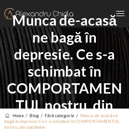
Munca de-acasă
ne bagă în
depresie. Ce s-a
schimbat în
COMPORTAMEN
TUL nostru, din
Home
/
Blog
/
Fără categorie
/
Munca de-acasă ne
pandemie
bagă în depresie. Ce s-a schimbat în COMPORTAMENTUL
nostru, din pandemie