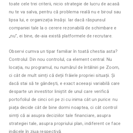
toate cele trei criterii, nicio strategie de lucru de acasă
nu te va salva, pentru că problema reală nu e biroul sau
lipsa lui, e organizația însăși. Iar dacă răspunsul
companiei tale la o cerere rezonabilă de schimbare e
„nu”, ei bine, de-aia există platformele de recrutare.
Observi cumva un tipar familiar în toată chestia asta?
Controlul. Din nou controlul, ca element central. Nu
locația, nu programul, nu numărul de întâlniri pe Zoom,
ci cât de mult simți că deții frâiele propriei situații. Și
dacă stai să te gândești, e exact aceeași variabilă care
desparte un investitor liniștit de unul care verifică
portofoliul de cinci ori pe zi cu inima cât un purice: nu
piața decide cât de bine dormi noaptea, ci cât control
simți că ai asupra deciziilor tale financiare, asupra
strategiei tale, asupra propriului plan, indiferent ce face
indicele în ziua respectivă.