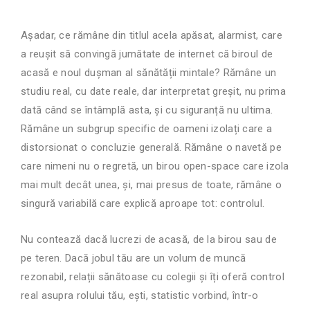
Așadar, ce rămâne din titlul acela apăsat, alarmist, care
a reușit să convingă jumătate de internet că biroul de
acasă e noul dușman al sănătății mintale? Rămâne un
studiu real, cu date reale, dar interpretat greșit, nu prima
dată când se întâmplă asta, și cu siguranță nu ultima.
Rămâne un subgrup specific de oameni izolați care a
distorsionat o concluzie generală. Rămâne o navetă pe
care nimeni nu o regretă, un birou open-space care izola
mai mult decât unea, și, mai presus de toate, rămâne o
singură variabilă care explică aproape tot: controlul.
Nu contează dacă lucrezi de acasă, de la birou sau de
pe teren. Dacă jobul tău are un volum de muncă
rezonabil, relații sănătoase cu colegii și îți oferă control
real asupra rolului tău, ești, statistic vorbind, într-o