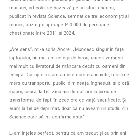
mai sus, articolul se bazează pe un studiu serios,
publicat în revista Science, semnat de trei economiști ai
muncii, bazat pe aproape 590.000 de persoane
chestionate între 2011 și 2024.
„Are sens”, mi-a scris Andrei. „Muncesc singur în fața
laptopului, nu mai am colegii de birou, uneori vorbesc
mai mult cu livratorul de mâncare decât cu oameni din
echipă. Dar apoi mi-am amintit cum era înainte, o oră de
mers cu transportul public, dimineața, înghesuit, și o oră
înapoi, seara, la fel. Ziua aia de opt ore la birou se
transforma, de fapt, în zece ore de viață sacrificate. Și
eram la fel de deprimat, doar că nu aveam un studiu din
Science care să-mi confirme asta.”
L-am înțeles perfect, pentru că am trecut și eu prin ani