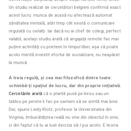
Un studiu realizat de cercetători belgieni confirmă exact
acest lucru: munca de acasă nu afectează automat
sănătatea mintală, atât timp cât există o comunicare
regulată cu ceilalți. Iar dacă nu ai chef de colegi, perfect
valabil, același studiu arată că angajații remote fac mai
puține activități cu prietenii în timpul liber, așa că poate
acolo merită investit efortul de socializare, nu neapărat
la muncă.
A treia regulă, și cea mai filozofică dintre toate:
schimbă-ți spațiul de lucru, dar din proprie inițiativă.
Cercetările arată
că o plantă pusă pe birou sau un
tablou pe perete îi fac pe oameni să se simtă mai bine.
Dar, spune Leidy Klotz, profesor la Universitatea din
Virginia, îmbunătățirea reală nu vine din obiectul în sine,
ci din faptul că tu ai luat decizia să-l pui acolo. E teoria