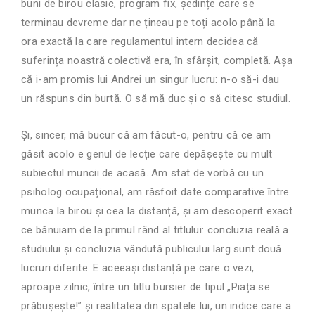
buni de birou clasic, program fix, ședințe care se
terminau devreme dar ne țineau pe toți acolo până la
ora exactă la care regulamentul intern decidea că
suferința noastră colectivă era, în sfârșit, completă. Așa
că i-am promis lui Andrei un singur lucru: n-o să-i dau
un răspuns din burtă. O să mă duc și o să citesc studiul.
Și, sincer, mă bucur că am făcut-o, pentru că ce am
găsit acolo e genul de lecție care depășește cu mult
subiectul muncii de acasă. Am stat de vorbă cu un
psiholog ocupațional, am răsfoit date comparative între
munca la birou și cea la distanță, și am descoperit exact
ce bănuiam de la primul rând al titlului: concluzia reală a
studiului și concluzia vândută publicului larg sunt două
lucruri diferite. E aceeași distanță pe care o vezi,
aproape zilnic, între un titlu bursier de tipul „Piața se
prăbușește!” și realitatea din spatele lui, un indice care a