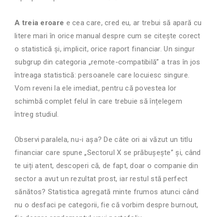
A treia eroare
e cea care, cred eu, ar trebui să apară cu
litere mari în orice manual despre cum se citește corect
o statistică și, implicit, orice raport financiar. Un singur
subgrup din categoria „remote-compatibilă” a tras în jos
întreaga statistică: persoanele care locuiesc singure.
Vom reveni la ele imediat, pentru că povestea lor
schimbă complet felul în care trebuie să înțelegem
întreg studiul.
Observi paralela, nu-i așa? De câte ori ai văzut un titlu
financiar care spune „Sectorul X se prăbușește” și, când
te uiți atent, descoperi că, de fapt, doar o companie din
sector a avut un rezultat prost, iar restul stă perfect
sănătos? Statistica agregată minte frumos atunci când
nu o desfaci pe categorii, fie că vorbim despre burnout,