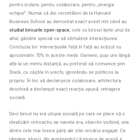
pentru izolare, pentru colaborare, pentru „energia
echipei”. Numai că doi cercetători de la Harvard
Business School au demontat exact acest mit când au
studiat birourile open-space
, cele cu birouri lipite unul de
altul, gândite special ca să stimuleze interacțiunea.
Concluzia lor: interacțiunile față în față au scăzut cu
aproximativ 70% în aceste medii. Oamenii, puși unii lângă
alții la un metru distanță, au preferat să comunice prin
Slack, cu căștile în urechi, ignorându-se politicos la
propriu. În loc să declanșeze colaborare, arhitectura
deschisă a declanșat exact reacția opusă: retragere
socială.
Deci biroul nu era utopia socială pe care ne place să o
idealizăm retroactiv, iar naveta era, obiectiv vorbind, una
dintre cele mai toxice părți ale zilei oricărui angajat. Ce
rămâne, atunci, din argumentul că munca de acasă e