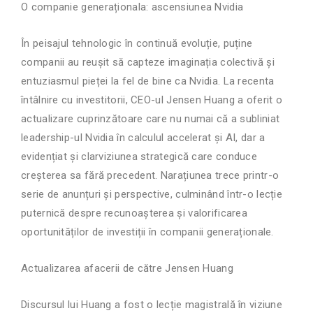
O companie generaționala: ascensiunea Nvidia
În peisajul tehnologic în continuă evoluție, puține
companii au reușit să capteze imaginația colectivă și
entuziasmul pieței la fel de bine ca Nvidia. La recenta
întâlnire cu investitorii, CEO-ul Jensen Huang a oferit o
actualizare cuprinzătoare care nu numai că a subliniat
leadership-ul Nvidia în calculul accelerat și AI, dar a
evidențiat și clarviziunea strategică care conduce
creșterea sa fără precedent. Narațiunea trece printr-o
serie de anunțuri și perspective, culminând într-o lecție
puternică despre recunoașterea și valorificarea
oportunităților de investiții în companii generaționale.
Actualizarea afacerii de către Jensen Huang
Discursul lui Huang a fost o lecție magistrală în viziune