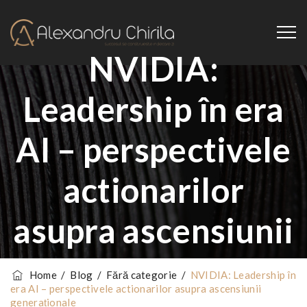
NVIDIA:
Leadership în era
AI – perspectivele
actionarilor
asupra ascensiunii
generaționale
Home
/
Blog
/
Fără categorie
/
NVIDIA: Leadership în
era AI – perspectivele actionarilor asupra ascensiunii
generaționale