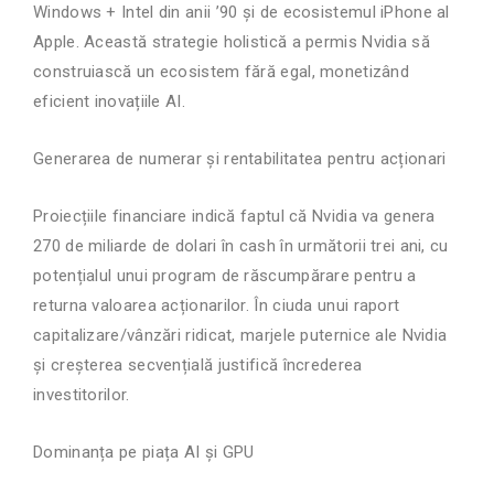
Windows + Intel din anii ’90 și de ecosistemul iPhone al
Apple. Această strategie holistică a permis Nvidia să
construiască un ecosistem fără egal, monetizând
eficient inovațiile AI.
Generarea de numerar și rentabilitatea pentru acționari
Proiecțiile financiare indică faptul că Nvidia va genera
270 de miliarde de dolari în cash în următorii trei ani, cu
potențialul unui program de răscumpărare pentru a
returna valoarea acționarilor. În ciuda unui raport
capitalizare/vânzări ridicat, marjele puternice ale Nvidia
și creșterea secvențială justifică încrederea
investitorilor.
Dominanța pe piața AI și GPU