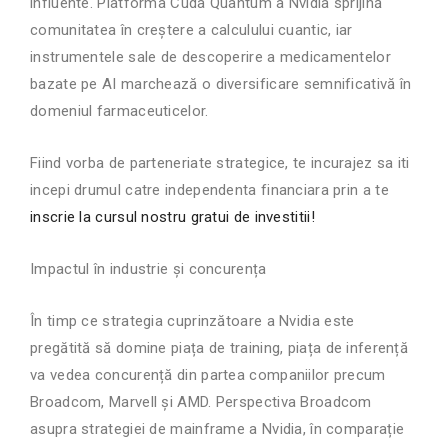
influente. Platforma Cuda Quantum a Nvidia sprijină
comunitatea în creștere a calculului cuantic, iar
instrumentele sale de descoperire a medicamentelor
bazate pe AI marchează o diversificare semnificativă în
domeniul farmaceuticelor.
Fiind vorba de parteneriate strategice, te incurajez sa iti
incepi drumul catre independenta financiara prin a te
inscrie la cursul nostru gratui de investitii!
Impactul în industrie și concurența
În timp ce strategia cuprinzătoare a Nvidia este
pregătită să domine piața de training, piața de inferență
va vedea concurență din partea companiilor precum
Broadcom, Marvell și AMD. Perspectiva Broadcom
asupra strategiei de mainframe a Nvidia, în comparație