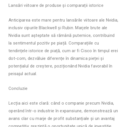
Lansări viitoare de produse și comparații istorice
Anticiparea este mare pentru lansările viitoare ale Nvidia,
inclusiv cipurile Blackwell și Rubin. Marjele brute ale
Nvidia sunt așteptate să rămână puternice, contribuind
la sentimentul pozitiv pe piață. Comparațiile cu
tendințele istorice de piață, cum ar fi Cisco în timpul erei
dot-com, dezvăluie diferențe în dinamica pieței și
potențialul de creștere, poziționând Nvidia favorabil în
peisajul actual.
Concluzie
Lecția aici este clară: când o companie precum Nvidia,
operând într-o industrie în expansiune, demonstrează un
avans clar cu marje de profit substanțiale și un avantaj
competitiv, prezintă o oportunitate unică de investiție.