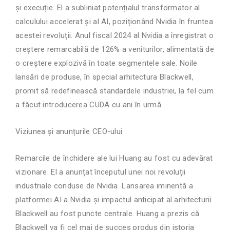
și execuție. El a subliniat potențialul transformator al
calculului accelerat și al AI, poziționând Nvidia în fruntea
acestei revoluții. Anul fiscal 2024 al Nvidia a înregistrat o
creștere remarcabilă de 126% a veniturilor, alimentată de
o creștere explozivă în toate segmentele sale. Noile
lansări de produse, în special arhitectura Blackwell,
promit să redefinească standardele industriei, la fel cum
a făcut introducerea CUDA cu ani în urmă.
Viziunea și anunțurile CEO-ului
Remarcile de închidere ale lui Huang au fost cu adevărat
vizionare. El a anunțat începutul unei noi revoluții
industriale conduse de Nvidia. Lansarea iminentă a
platformei AI a Nvidia și impactul anticipat al arhitecturii
Blackwell au fost puncte centrale. Huang a prezis că
Blackwell va fi cel mai de succes produs din istoria