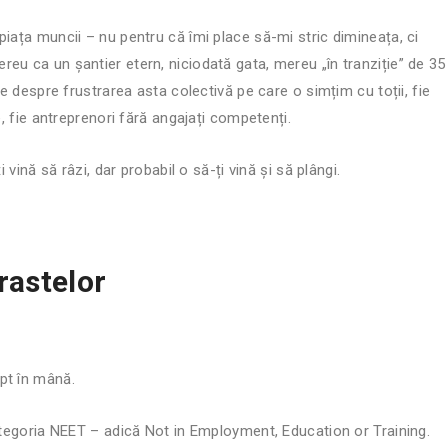
iața muncii – nu pentru că îmi place să-mi stric dimineața, ci
eu ca un șantier etern, niciodată gata, mereu „în tranziție” de 35
te despre frustrarea asta colectivă pe care o simțim cu toții, fie
e, fie antreprenori fără angajați competenți.
 vină să râzi, dar probabil o să-ți vină și să plângi.
rastelor
pt în mână.
categoria NEET – adică Not in Employment, Education or Training.