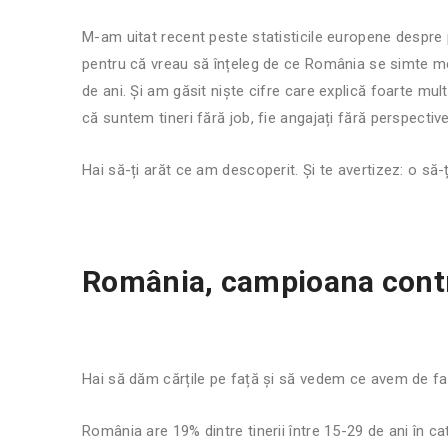
M-am uitat recent peste statisticile europene despre p
pentru că vreau să înțeleg de ce România se simte mer
de ani. Și am găsit niște cifre care explică foarte mul
că suntem tineri fără job, fie angajați fără perspectiv
Hai să-ți arăt ce am descoperit. Și te avertizez: o să-ți
România, campioana cont
Hai să dăm cărțile pe față și să vedem ce avem de fa
România are 19% dintre tinerii între 15-29 de ani în 