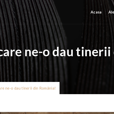
Acasa
Al
are ne-o dau tinerii
re ne-o dau tinerii din România!