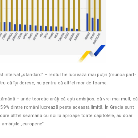
t interval „standard” – restul fie lucrează mai puțin (munca part-
tru că își doresc, nu pentru că altfel mor de foame.
mână – unde teoretic arăți că ești ambițios, că vrei mai mult, că
5,9% dintre români lucrează peste această limită. În Grecia sunt
i, care altfel seamănă cu noi la aproape toate capitolele, au doar
 ambițiile „europene”.