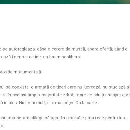
re se autoregleaza: când e cerere de muncă, apare ofertă; când e
brează frumos, ca într-un basm neoliberal.
o prostie monumentală.
ui să coexiste: o armată de tineri care nu lucrează, nu studiază ș
 și în același timp o majoritate zdrobitoare de adulți angajați car
 în plus. Nici mai mult, nici mai puțin. Ca la carte.
ași timp ne-am plânge că apa din piscină e prea rece pentru înot.
im.