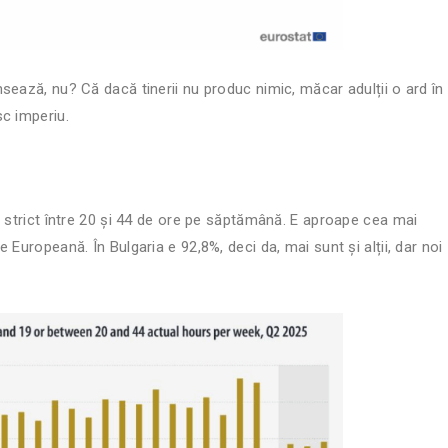
sează, nu? Că dacă tinerii nu produc nimic, măcar adulții o ard în
c imperiu.
ă strict între 20 și 44 de ore pe săptămână. E aproape cea mai
Europeană. În Bulgaria e 92,8%, deci da, mai sunt și alții, dar noi