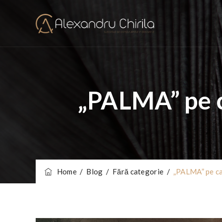
„PALMA” pe c
Home
/
Blog
/
Fără categorie
/
„PALMA” pe ca