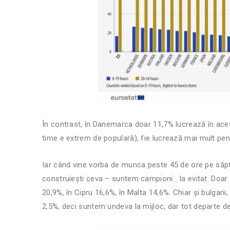
În contrast, în Danemarca doar 11,7% lucrează în aces
time e extrem de populară), fie lucrează mai mult pen
Iar când vine vorba de munca peste 45 de ore pe săptă
construiești ceva – suntem campioni… la evitat. Doar 
20,9%, în Cipru 16,6%, în Malta 14,6%. Chiar și bulgari
2,5%, deci suntem undeva la mijloc, dar tot departe de