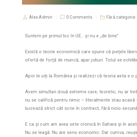
Alex.Admin
0 Comments
Fără categorie
Suntem pe primul loc în UE… și nu e „de bine”
Există o teorie economică care spune că piețele libe
ofertă de forță de muncă, apar joburi. Totul se echili
Apoi te uiți la România și realizezi că teoria asta e 
Avem simultan două extreme care, teoretic, nu ar treb
nu se califică pentru nimic – literalmente stau acasă –
lucrează strict cât scrie în contract, fără nicio secundă
E ca și cum am avea sete cronică în Sahara și în acel
Nu se leagă. Nu are sens economic. Dar cumva, reuș