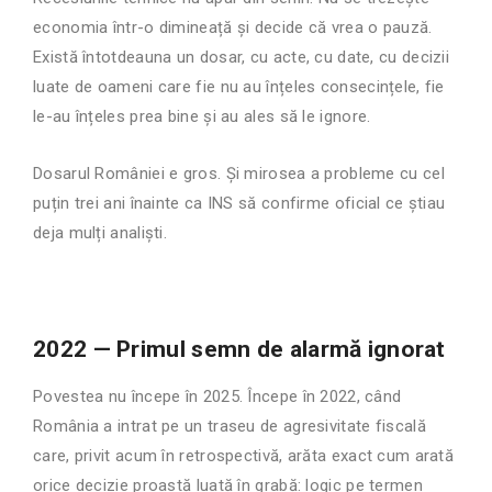
economia într-o dimineață și decide că vrea o pauză.
Există întotdeauna un dosar, cu acte, cu date, cu decizii
luate de oameni care fie nu au înțeles consecințele, fie
le-au înțeles prea bine și au ales să le ignore.
Dosarul României e gros. Și mirosea a probleme cu cel
puțin trei ani înainte ca INS să confirme oficial ce știau
deja mulți analiști.
2022 — Primul semn de alarmă ignorat
Povestea nu începe în 2025. Începe în 2022, când
România a intrat pe un traseu de agresivitate fiscală
care, privit acum în retrospectivă, arăta exact cum arată
orice decizie proastă luată în grabă: logic pe termen