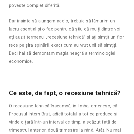
poveste complet diferită.
Dar înainte să ajungem acolo, trebuie să lămurim un
lucru esențial și o fac pentru că știu că mulți dintre voi
ați auzit termenul „recesiune tehnică” și ați simțit un fior
rece pe șira spinării, exact cum au vrut unii să simțiți.
Deci hai să demontăm magia neagră a terminologiei
economice.
Ce este, de fapt, o recesiune tehnică?
O recesiune tehnică înseamnă, în limbaj omenesc, că
Produsul Intern Brut, adică totalul a tot ce produce și
vinde o țară într-un interval de timp, a scăzut față de
trimestrul anterior, două trimestre la rând. Atât. Nu mai