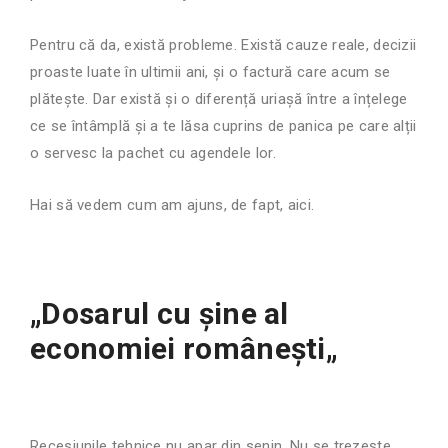
Pentru că da, există probleme. Există cauze reale, decizii
proaste luate în ultimii ani, și o factură care acum se
plătește. Dar există și o diferență uriașă între a înțelege
ce se întâmplă și a te lăsa cuprins de panica pe care alții
o servesc la pachet cu agendele lor.
Hai să vedem cum am ajuns, de fapt, aici.
„Dosarul cu șine al
economiei românești
„
Recesiunile tehnice nu apar din senin. Nu se trezește