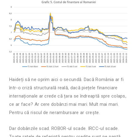
Haideți să ne oprim aici o secundă. Dacă România ar fi
într-o criză structurală reală, dacă piețele financiare
internaționale ar crede că țara se îndreaptă spre colaps,
ce ar face? Ar cere dobânzi mai mari. Mult mai mari.
Pentru că riscul de nerambursare ar crește.
Dar dobânzile scad. ROBOR-ul scade. IRCC-ul scade.
Toate ratele de referință pentru credite sunt pe pantă