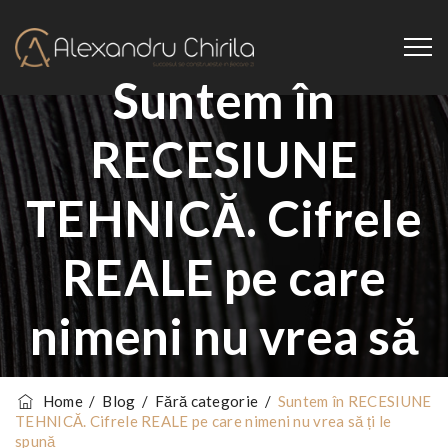
Suntem în
RECESIUNE
TEHNICĂ. Cifrele
REALE pe care
nimeni nu vrea să
ți le spună
Home
/
Blog
/
Fără categorie
/
Suntem în RECESIUNE
TEHNICĂ. Cifrele REALE pe care nimeni nu vrea să ți le
spună