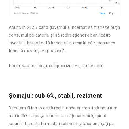
Acum, în 2025, când guvernul a încercat să frâneze puțin
consumul pe datorie și să redirecționeze banii către
investiții, brusc toată lumea și-a amintit că recesiunea
tehnică există și e groaznică.
Ironia, sau mai degrabă ipocrizia, e greu de ratat.
Șomajul: sub 6%, stabil, rezistent
Dacă am fi într-o criză reală, unde ar trebui să ne uităm
mai întâi? La piața muncii. La câți oameni își pierd
joburile. La câte firme dau faliment și lasă angajați pe