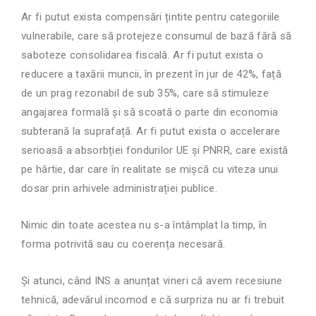
Ar fi putut exista compensări țintite pentru categoriile
vulnerabile, care să protejeze consumul de bază fără să
saboteze consolidarea fiscală. Ar fi putut exista o
reducere a taxării muncii, în prezent în jur de 42%, față
de un prag rezonabil de sub 35%, care să stimuleze
angajarea formală și să scoată o parte din economia
subterană la suprafață. Ar fi putut exista o accelerare
serioasă a absorbției fondurilor UE și PNRR, care există
pe hârtie, dar care în realitate se mișcă cu viteza unui
dosar prin arhivele administrației publice.
Nimic din toate acestea nu s-a întâmplat la timp, în
forma potrivită sau cu coerența necesară.
Și atunci, când INS a anunțat vineri că avem recesiune
tehnică, adevărul incomod e că surpriza nu ar fi trebuit