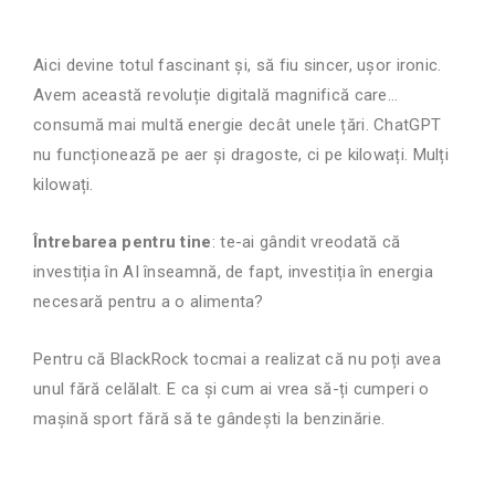
Aici devine totul fascinant și, să fiu sincer, ușor ironic.
Avem această revoluție digitală magnifică care…
consumă mai multă energie decât unele țări. ChatGPT
nu funcționează pe aer și dragoste, ci pe kilowați. Mulți
kilowați.
Întrebarea pentru tine
: te-ai gândit vreodată că
investiția în AI înseamnă, de fapt, investiția în energia
necesară pentru a o alimenta?
Pentru că BlackRock tocmai a realizat că nu poți avea
unul fără celălalt. E ca și cum ai vrea să-ți cumperi o
mașină sport fără să te gândești la benzinărie.