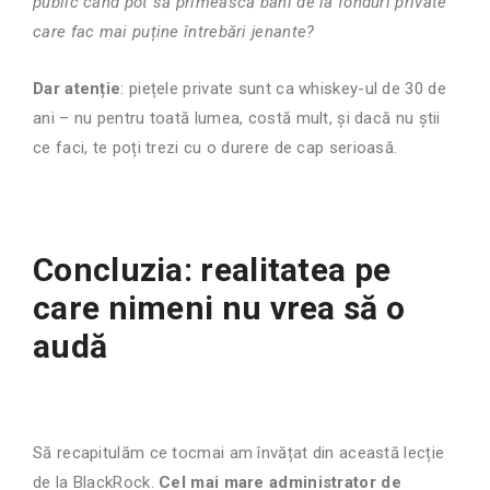
public când pot să primească bani de la fonduri private
care fac mai puține întrebări jenante?
Dar atenție
: piețele private sunt ca whiskey-ul de 30 de
ani – nu pentru toată lumea, costă mult, și dacă nu știi
ce faci, te poți trezi cu o durere de cap serioasă.
Concluzia: realitatea pe
care nimeni nu vrea să o
audă
Să recapitulăm ce tocmai am învățat din această lecție
de la BlackRock.
Cel mai mare administrator de