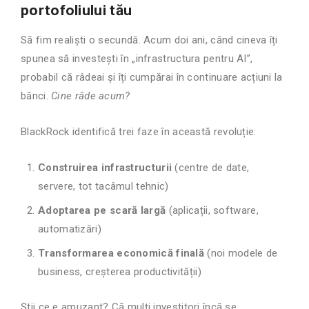
portofoliului tău
Să fim realiști o secundă. Acum doi ani, când cineva îți
spunea să investești în „infrastructura pentru AI”,
probabil că râdeai și îți cumpărai în continuare acțiuni la
bănci.
Cine râde acum?
BlackRock identifică trei faze în această revoluție:
Construirea infrastructurii
(centre de date,
servere, tot tacâmul tehnic)
Adoptarea pe scară largă
(aplicații, software,
automatizări)
Transformarea economică finală
(noi modele de
business, creșterea productivității)
Știi ce e amuzant? Că mulți investitori încă se