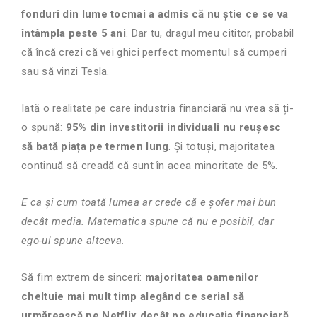
fonduri din lume tocmai a admis că nu știe ce se va
întâmpla peste 5 ani
. Dar tu, dragul meu cititor, probabil
că încă crezi că vei ghici perfect momentul să cumperi
sau să vinzi Tesla.
Iată o realitate pe care industria financiară nu vrea să ți-
o spună:
95% din investitorii individuali nu reușesc
să bată piața pe termen lung
. Și totuși, majoritatea
continuă să creadă că sunt în acea minoritate de 5%.
E ca și cum toată lumea ar crede că e șofer mai bun
decât media. Matematica spune că nu e posibil, dar
ego-ul spune altceva.
Să fim extrem de sinceri:
majoritatea oamenilor
cheltuie mai mult timp alegând ce serial să
urmărească pe Netflix decât pe educația financiară
.