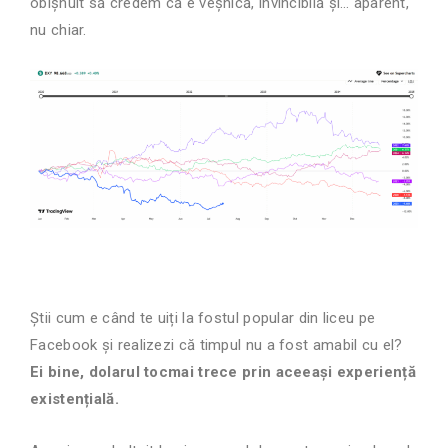
obișnuit să credem că e veșnică, invincibilă și… aparent,
nu chiar.
Știi cum e când te uiți la fostul popular din liceu pe
Facebook și realizezi că timpul nu a fost amabil cu el?
Ei bine, dolarul tocmai trece prin aceeași experiență
existențială.