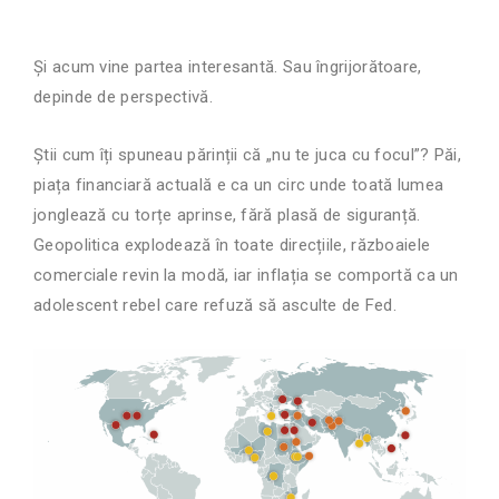
Și acum vine partea interesantă. Sau îngrijorătoare,
depinde de perspectivă.
Știi cum îți spuneau părinții că „nu te juca cu focul”? Păi,
piața financiară actuală e ca un circ unde toată lumea
jonglează cu torțe aprinse, fără plasă de siguranță.
Geopolitica explodează în toate direcțiile, războaiele
comerciale revin la modă, iar inflația se comportă ca un
adolescent rebel care refuză să asculte de Fed.