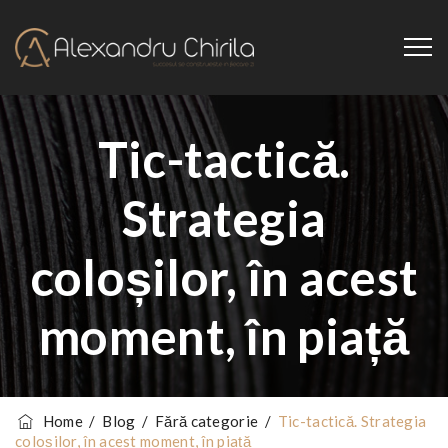
Tic-tactică.
Strategia
coloșilor, în acest
moment, în piață
Home
/
Blog
/
Fără categorie
/
Tic-tactică. Strategia
coloșilor, în acest moment, în piață