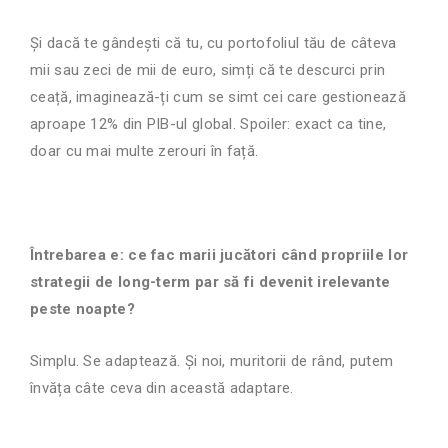
Și dacă te gândești că tu, cu portofoliul tău de câteva
mii sau zeci de mii de euro, simți că te descurci prin
ceață, imaginează-ți cum se simt cei care gestionează
aproape 12% din PIB-ul global. Spoiler: exact ca tine,
doar cu mai multe zerouri în față.
Întrebarea e: ce fac marii jucători când propriile lor
strategii de long-term par să fi devenit irelevante
peste noapte?
Simplu. Se adaptează. Și noi, muritorii de rând, putem
învăța câte ceva din această adaptare.