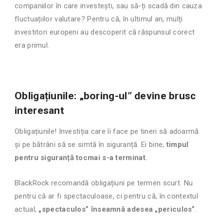
companiilor în care investești, sau să-ți scadă din cauza
fluctuațiilor valutare? Pentru că, în ultimul an, mulți
investitori europeni au descoperit că răspunsul corect
era primul.
Obligațiunile: „boring-ul” devine brusc
interesant
Obligațiunile! Investiția care îi face pe tineri să adoarmă
și pe bătrâni să se simtă în siguranță. Ei bine,
timpul
pentru siguranță tocmai s-a terminat
.
BlackRock recomandă obligațiuni pe termen scurt. Nu
pentru că ar fi spectaculoase, ci pentru că, în contextul
actual,
„spectaculos” înseamnă adesea „periculos”
.