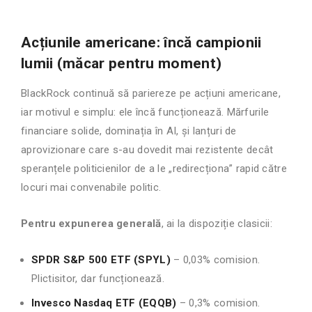
Acțiunile americane: încă campionii
lumii (măcar pentru moment)
BlackRock continuă să pariereze pe acțiuni americane,
iar motivul e simplu: ele încă funcționează. Mărfurile
financiare solide, dominația în AI, și lanțuri de
aprovizionare care s-au dovedit mai rezistente decât
speranțele politicienilor de a le „redirecționa” rapid către
locuri mai convenabile politic.
Pentru expunerea generală
, ai la dispoziție clasicii:
SPDR S&P 500 ETF (SPYL)
– 0,03% comision.
Plictisitor, dar funcționează.
Invesco Nasdaq ETF (EQQB)
– 0,3% comision.