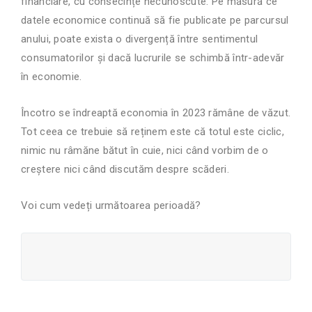
financiare, cu consecințe necunoscute. Pe măsură ce
datele economice continuă să fie publicate pe parcursul
anului, poate exista o divergență între sentimentul
consumatorilor și dacă lucrurile se schimbă într-adevăr
în economie.
Încotro se îndreaptă economia în 2023
rămâne de văzut.
Tot ceea ce trebuie să reținem este că totul este ciclic,
nimic nu râmăne bătut în cuie, nici când vorbim de o
creștere nici când discutăm despre scăderi.
Voi cum vedeți următoarea perioadă?