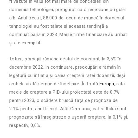
fi văzute în valul tot mai mare de concedieri din
domeniul tehnologiei, prefigurat ca o recesiune cu guler
alb. Anul trecut, 88.000 de locuri de muncă în domeniul
tehnologiei au fost tăiate și această tendință a
continuat până în 2023. Marile firme financiare au urmat
și ele exemplul.
Totuși, șomajul rămâne destul de constant, la 3,5% în
decembrie 2022. În continuare, preocupările rămân în
legătură cu inflația și calea creșterii ratei dobânzii, deși
ambele arată semne de încetinire. În toată
Europa
, rata
medie de creștere a PIB-ului proiectată este de 0,7%
pentru 2023, o scădere bruscă față de prognoza de
2,1% pentru anul trecut. Atât Germania, cât și Italia sunt
prognozate să înregistreze o ușoară creștere, la 0,1% și,
respectiv, 0,6%.