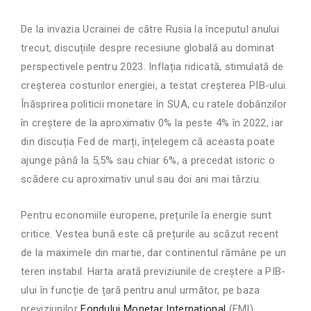
De la invazia Ucrainei de către Rusia la începutul anului
trecut, discuțiile despre recesiune globală au dominat
perspectivele pentru 2023. Inflația ridicată, stimulată de
creșterea costurilor energiei, a testat creșterea PIB-ului.
Înăsprirea politicii monetare în SUA, cu ratele dobânzilor
în creștere de la aproximativ 0% la peste 4% în 2022,
iar
din discuția Fed de marți, înțelegem că aceasta poate
ajunge până la 5,5% sau chiar 6%,
a precedat istoric o
scădere cu aproximativ unul sau doi ani mai târziu.
Pentru economiile europene, prețurile la energie sunt
critice. Vestea bună este că prețurile au scăzut recent
de la maximele din martie, dar continentul rămâne pe un
teren instabil. Harta arată previziunile de creștere a PIB-
ului în funcție de țară pentru anul următor, pe baza
previziunilor
Fondului Monetar Internațional
(FMI)