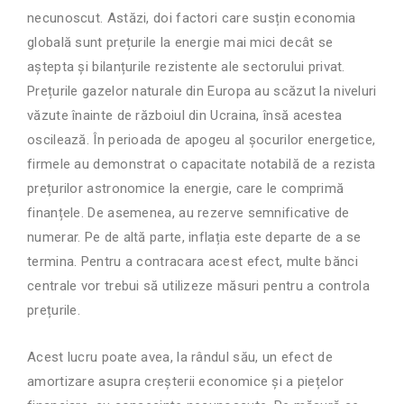
necunoscut. Astăzi, doi factori care susțin economia
globală sunt prețurile la energie mai mici decât se
aștepta și bilanțurile rezistente ale sectorului privat.
Prețurile gazelor naturale din Europa au scăzut la niveluri
văzute înainte de războiul din Ucraina,
însă acestea
oscilează
. În perioada de apogeu al șocurilor energetice,
firmele au demonstrat o capacitate notabilă de a rezista
prețurilor astronomice la energie, care le comprimă
finanțele. De asemenea, au rezerve semnificative de
numerar. Pe de altă parte, inflația este departe de a se
termina. Pentru a contracara acest efect, multe bănci
centrale vor trebui să utilizeze măsuri pentru a controla
prețurile.
Acest lucru poate avea, la rândul său, un efect de
amortizare asupra creșterii economice și a piețelor